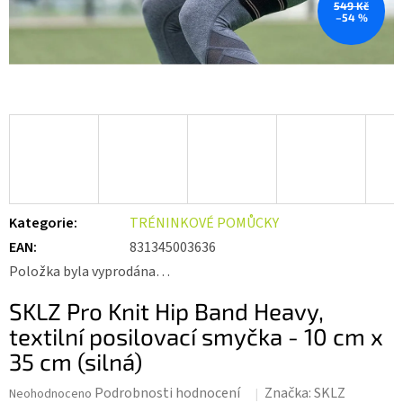
549 Kč
–54 %
Kategorie
:
TRÉNINKOVÉ POMŮCKY
EAN
:
831345003636
Položka byla vyprodána…
SKLZ Pro Knit Hip Band Heavy,
textilní posilovací smyčka - 10 cm x
35 cm (silná)
Průměrné
Podrobnosti hodnocení
Značka:
SKLZ
Neohodnoceno