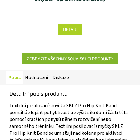
DETAIL
ZOBRAZIT VŠECHNY SOUVISEJÍCÍ PRODUKTY
Popis
Hodnocení
Diskuze
Detailní popis produktu
Textilní posilovací smyčka SKLZ Pro Hip Knit Band
pomáhá zlepšit pohyblivost a zvýšit sílu dolní části těla
pomocí kratších pohybů během rozcvičení nebo
samotného tréninku. Textilní posilovací smyčky SKLZ
Pro Hip Knit Band se umisťují nad kolena pro aktivaci
hýžďových svalů, hamstringu a čtyřhlavého stehenního