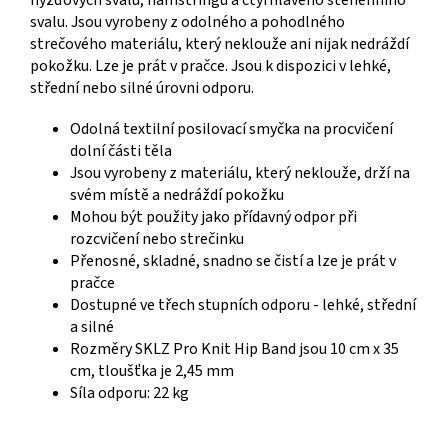
svalu. Jsou vyrobeny z odolného a pohodlného
strečového materiálu, který neklouže ani nijak nedráždí
pokožku. Lze je prát v pračce. Jsou k dispozici v lehké,
střední nebo silné úrovni odporu.
Odolná textilní posilovací smyčka na procvičení
dolní části těla
Jsou vyrobeny z materiálu, který neklouže, drží na
svém místě a nedráždí pokožku
Mohou být použity jako přídavný odpor při
rozcvičení nebo strečinku
Přenosné, skladné, snadno se čistí a lze je prát v
pračce
Dostupné ve třech stupních odporu - lehké, střední
a silné
Rozměry SKLZ Pro Knit Hip Band jsou 10 cm x 35
cm, tloušťka je 2,45 mm
Síla odporu: 22 kg