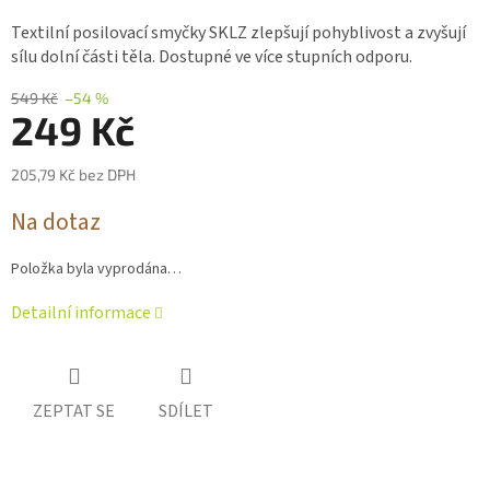
hodnocení
produktu
Textilní posilovací smyčky SKLZ zlepšují pohyblivost a zvyšují
je
sílu dolní části těla. Dostupné ve více stupních odporu.
0,0
z 5
549 Kč
–54 %
hvězdiček.
249 Kč
205,79 Kč bez DPH
Měrná
Na dotaz
cena:
Položka byla vyprodána…
Detailní informace
ZEPTAT SE
SDÍLET