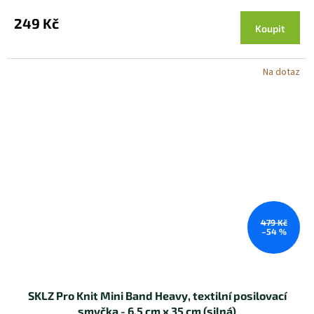
249 Kč
Koupit
Na dotaz
479 Kč
–54 %
SKLZ Pro Knit Mini Band Heavy, textilní posilovací
smyčka - 6,5 cm x 35 cm (silná)