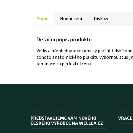
Popis
Hodnocení
Diskuze
Detailní popis produktu
Velký a přehledný anatomický plakát lidské oběho
tohoto anatomického plakátu výbornou studijní
laminace za perfektní cenu.
Z
á
Novinky a zajímavosti
Vše o
p
a
PŘEDSTAVUJEME VÁM NOVÉHO
VRÁCE
t
ČESKÉHO VÝROBCE NA WELLEA.CZ
í