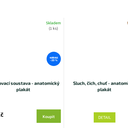
Skladem
(1 ks)
499 Kč
–20 %
ovací soustava - anatomický
Sluch, čich, chuť - anatom
plakát
plakát
Kč
Koupit
DETAIL