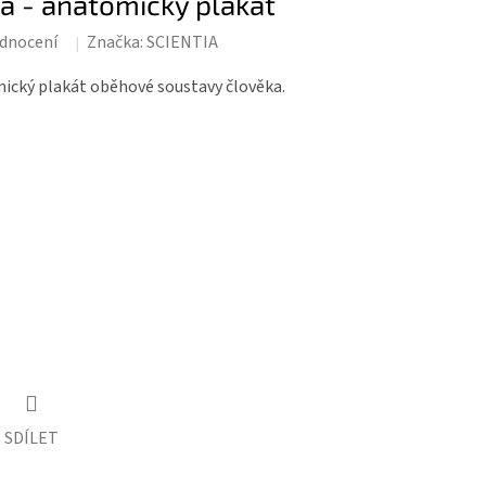
 - anatomický plakát
dnocení
Značka:
SCIENTIA
ický plakát oběhové soustavy člověka.
SDÍLET