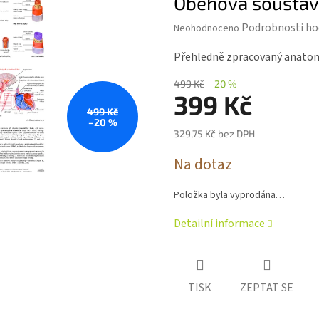
Oběhová soustava
Průměrné
Podrobnosti ho
Neohodnoceno
hodnocení
produktu
Přehledně zpracovaný anatom
je
0,0
499 Kč
–20 %
z 5
399 Kč
hvězdiček.
499 Kč
–20 %
329,75 Kč bez DPH
Měrná
Na dotaz
cena:
Položka byla vyprodána…
Detailní informace
TISK
ZEPTAT SE