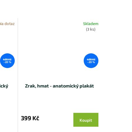
Na dotaz
Skladem
(3 ks)
499 Kč
499 Kč
–20 %
–20 %
ický
Zrak, hmat - anatomický plakát
399 Kč
Koupit