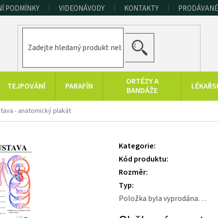
Í PODMÍNKY
VIDEONÁVODY
KONTAKTY
PRODÁVANÉ
HLEDAT
ORTÉZY A
TEJPOVÁNÍ
PARAFÍN
LÉKAŘS
BANDÁŽE
ERAPEUTICKÉ
SPORT A
RAŠELINOVÉ
ava - anatomický plakát
POMŮCKY
FITNESS
VÝROBKY
HYGIENA A
KONOPNÉ
PRODUKTY Z
Kategorie
:
DOPLŇKY
PRODUKTY
MRTVÉHO MOŘE
Kód produktu
:
Rozměr
:
Typ
:
Položka byla vyprodána…