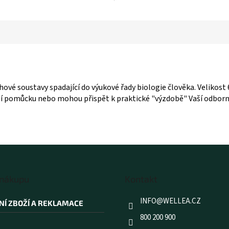
vé soustavy spadající do výukové řady biologie člověka. Velikost 6
 pomůcku nebo mohou přispět k praktické "výzdobě" Vaší odborné
 nákupu
Kontakt
INFO
@
WELLEA.CZ
NÍ ZBOŽÍ A REKLAMACE
800 200 900