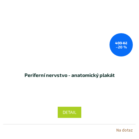
499 Kč
–20 %
Periferní nervstvo - anatomický plakát
DETAIL
Na dotaz