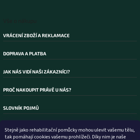
Vše o nákupu
VRÁCENÍ ZBOŽÍ A REKLAMACE
DOPRAVA A PLATBA
JAK NÁS VIDÍ NAŠI ZÁKAZNÍCI?
PROČ NAKOUPIT PRÁVĚ U NÁS?
SLOVNÍK POJMŮ
Stejně jako rehabilitační pomůcky mohou ulevit vašemu tělu,
Kontakt
tak pomáhají cookies vašemu prohlížeči. Díky nim je naše