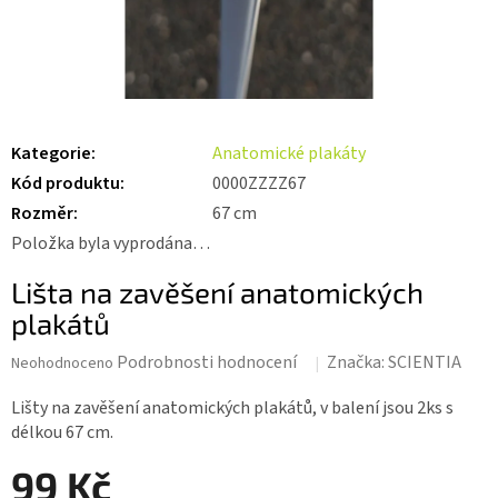
Kategorie
:
Anatomické plakáty
Kód produktu
:
0000ZZZZ67
Rozměr
:
67 cm
Položka byla vyprodána…
Lišta na zavěšení anatomických
plakátů
Průměrné
Podrobnosti hodnocení
Značka:
SCIENTIA
Neohodnoceno
hodnocení
produktu
Lišty na zavěšení anatomických plakátů, v balení jsou 2ks s
je
délkou 67 cm.
0,0
z 5
99 Kč
hvězdiček.