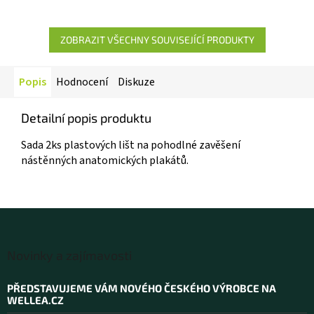
ZOBRAZIT VŠECHNY SOUVISEJÍCÍ PRODUKTY
Popis
Hodnocení
Diskuze
Detailní popis produktu
Sada 2ks plastových lišt na pohodlné zavěšení
nástěnných anatomických plakátů.
Z
á
Novinky a zajímavosti
p
a
PŘEDSTAVUJEME VÁM NOVÉHO ČESKÉHO VÝROBCE NA
t
WELLEA.CZ
í