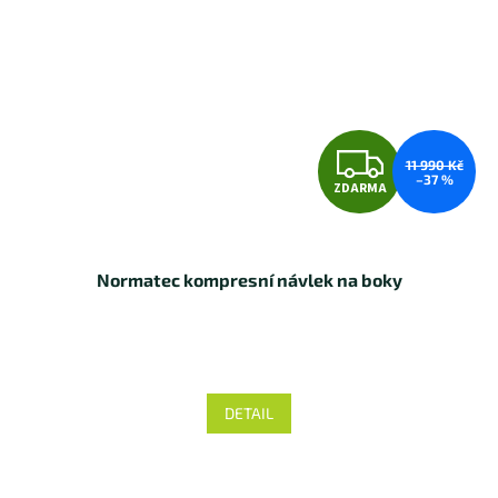
Z
11 990 Kč
–37 %
ZDARMA
D
A
Normatec kompresní návlek na boky
R
M
A
DETAIL