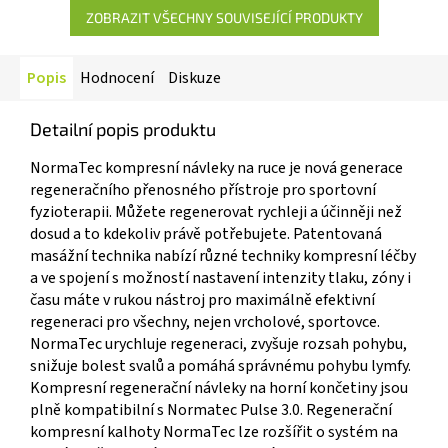
ZOBRAZIT VŠECHNY SOUVISEJÍCÍ PRODUKTY
Popis
Hodnocení
Diskuze
Detailní popis produktu
NormaTec kompresní návleky na ruce je nová generace
regeneračního přenosného přístroje pro sportovní
fyzioterapii. Můžete regenerovat rychleji a účinněji než
dosud a to kdekoliv právě potřebujete. Patentovaná
masážní technika nabízí různé techniky kompresní léčby
a ve spojení s možností nastavení intenzity tlaku, zóny i
času máte v rukou nástroj pro maximálně efektivní
regeneraci pro všechny, nejen vrcholové, sportovce.
NormaTec urychluje regeneraci, zvyšuje rozsah pohybu,
snižuje bolest svalů a pomáhá správnému pohybu lymfy.
Kompresní regenerační návleky na horní končetiny jsou
plně kompatibilní s Normatec Pulse 3.0. Regenerační
kompresní kalhoty NormaTec lze rozšířit o systém na