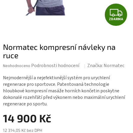
Z
ZDARMA
D
A
Normatec kompresní návleky na
R
ruce
M
Průměrné
Podrobnosti hodnocení
Značka:
Normatec
Neohodnoceno
hodnocení
A
produktu
Nejmodernější a nejefektivnější systém pro urychlení
je
regenerace pro sportovce. Patentovaná technologie
0,0
hloubkové kompresní masáže horních končetin poskytne
z 5
dokonalé rozehřátí před výkonem nebo maximální urychlení
hvězdiček.
regenerace po sportu.
14 900 Kč
12 314,05 Kč bez DPH