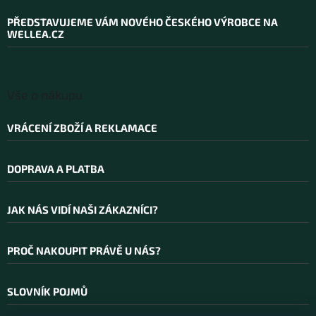
p
a
PŘEDSTAVUJEME VÁM NOVÉHO ČESKÉHO VÝROBCE NA
t
WELLEA.CZ
í
Vše o nákupu
VRÁCENÍ ZBOŽÍ A REKLAMACE
DOPRAVA A PLATBA
JAK NÁS VIDÍ NAŠI ZÁKAZNÍCI?
PROČ NAKOUPIT PRÁVĚ U NÁS?
SLOVNÍK POJMŮ