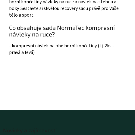
horní končetiny návleky na ruce a návlek na stehna a
boky. Sestavte si skvělou recovery sadu právě pro Vaše
tělo a sport.
Co obsahuje sada NormaTec kompresní
návleky na ruce?
- kompresní návlek na obě horní končetiny (tj. 2ks -
pravá a levá)
Z
á
Novinky a zajímavosti