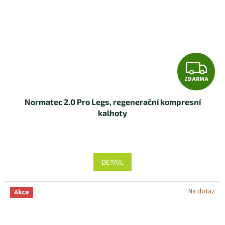
Z
ZDARMA
D
Normatec 2.0 Pro Legs, regenerační kompresní
A
kalhoty
R
M
DETAIL
A
Na dotaz
Akce