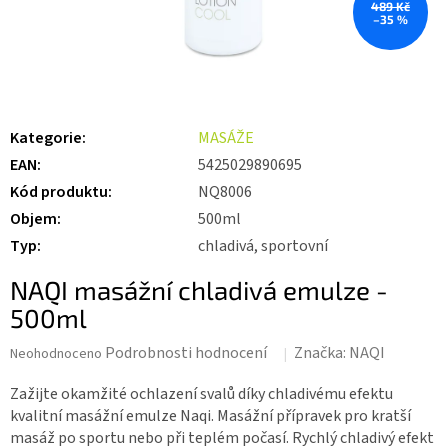
489 Kč
–35 %
Kategorie
:
MASÁŽE
EAN
:
5425029890695
Kód produktu
:
NQ8006
Objem
:
500ml
Typ
:
chladivá, sportovní
NAQI masážní chladivá emulze -
500ml
Průměrné
Podrobnosti hodnocení
Značka:
NAQI
Neohodnoceno
hodnocení
produktu
Zažijte okamžité ochlazení svalů díky chladivému efektu
je
kvalitní masážní emulze Naqi. Masážní přípravek pro kratší
0,0
masáž po sportu nebo při teplém počasí. Rychlý chladivý efekt
z 5