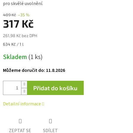
pro skvělé uvolnění.
hvězdiček.
489 Kč
–35 %
317 Kč
261,98 Kč bez DPH
Měrná
634 Kč / 1 l
cena:
Skladem
(1 ks)
Můžeme doručit do:
11.8.2026
Přidat do košíku
Detailní informace
ZEPTAT SE
SDÍLET