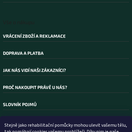
í
Vše o nákupu
VRÁCENÍ ZBOŽÍ A REKLAMACE
DOPRAVA A PLATBA
JAK NÁS VIDÍ NAŠI ZÁKAZNÍCI?
PROČ NAKOUPIT PRÁVĚ U NÁS?
SLOVNÍK POJMŮ
Stejně jako rehabilitační pomůcky mohou ulevit vašemu tělu,
Kontakt
tak pomáhají cookies vašemu prohlížeči. Díky nim je naše