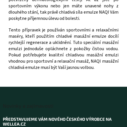
sportovním výkonu nebo jen máte unavené nohy z
dlouhého stání, tak právě chladivá síla emulze NAQI Vám
poskytne příjemnou úlevu od bolesti.
Tento přípravek je používán sportovními a relaxačními
maséry, kteří použitím chladivé masážní emulze docílí
rychlejší regenerace a uklidnění. Tuto speciální masážní
emulzi jednoduše opláchnete z pokožky čistou vodou.
Pokud potřebujete kvalitní chladivou masážní emulzi
vhodnou pro sportovní a relaxační masáž, NAQI masážní
chladivá emulze musí být Vaší jasnou volbou.
Z
á
Novinky a zajímavosti
p
a
PŘEDSTAVUJEME VÁM NOVÉHO ČESKÉHO VÝROBCE NA
t
WELLEA.CZ