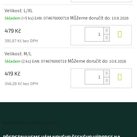
Velikost: L/XL
Můžeme doručit do:
Skladem
(>5 ks)
EAN:
074676000718
10.8.2026
479 Kč
Koup
395,87 Kč bez DPH
Velikost: M/L
Můžeme doručit do:
Skladem
(2 ks)
EAN:
074676000718
10.8.2026
419 Kč
Koup
346,28 Kč bez DPH
Z
á
Novinky a zajímavosti
p
a
PŘEDSTAVUJEME VÁM NOVÉHO ČESKÉHO VÝROBCE NA