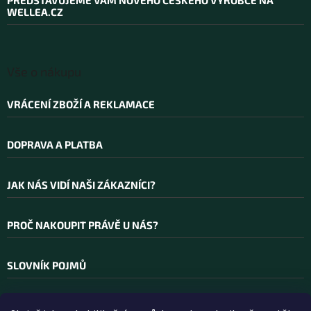
t
WELLEA.CZ
í
Vše o nákupu
VRÁCENÍ ZBOŽÍ A REKLAMACE
DOPRAVA A PLATBA
JAK NÁS VIDÍ NAŠI ZÁKAZNÍCI?
PROČ NAKOUPIT PRÁVĚ U NÁS?
SLOVNÍK POJMŮ