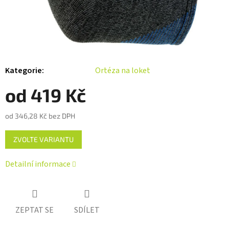
Kategorie
:
Ortéza na loket
od
419 Kč
od
346,28 Kč
bez DPH
Měrná
ZVOLTE VARIANTU
cena:
Detailní informace
ZEPTAT SE
SDÍLET