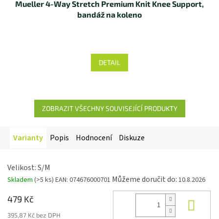
Mueller 4-Way Stretch Premium Knit Knee Support,
bandáž na koleno
DETAIL
ZOBRAZIT VŠECHNY SOUVISEJÍCÍ PRODUKTY
Varianty
Popis
Hodnocení
Diskuze
Velikost: S/M
Můžeme doručit do:
Skladem
(>5 ks)
EAN:
074676000701
10.8.2026
479 Kč
Koup
395,87 Kč bez DPH