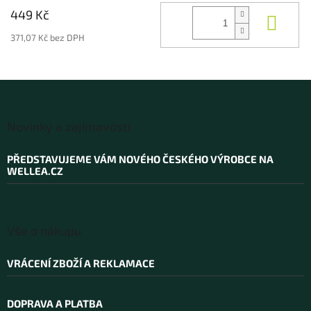
449 Kč
Koup
371,07 Kč bez DPH
Z
á
Novinky a zajímavosti
p
a
PŘEDSTAVUJEME VÁM NOVÉHO ČESKÉHO VÝROBCE NA
t
WELLEA.CZ
í
Vše o nákupu
VRÁCENÍ ZBOŽÍ A REKLAMACE
DOPRAVA A PLATBA