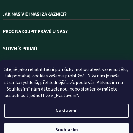
JAK NÁS VIDÍ NAŠI ZÁKAZNÍCI?
PROČ NAKOUPIT PRÁVĚ U NÁS?
SLOVNÍK POJMŮ
Stejně jako rehabilitační pomůcky mohou ulevit vašemu tělu,
Kontakt
tak pomáhají cookies vašemu prohlížeči. Díky nim je naše
stránka rychlejší, přehlednější a víc podle vás. Kliknutím na
INFO
@
WELLEA.CZ
„Souhlasím“ nám dáte zelenou, nebo si sušenky můžete
odsouhlasit jednotlivě v „Nastavení“.
800 200 900
602 112 602
Nastavení
Vytvořil Shoptet
Souhlasím