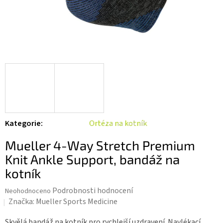
Kategorie
:
Ortéza na kotník
Mueller 4-Way Stretch Premium
Knit Ankle Support, bandáž na
kotník
Průměrné
Podrobnosti hodnocení
Neohodnoceno
hodnocení
Značka:
Mueller Sports Medicine
produktu
je
Skvělá bandáž na kotník pro rychlejší uzdravení. Navlékací