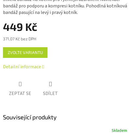
0,0
bandáž pro podporu a kompresi kotníku. Pohodlná kotníková
z 5
bandáž pasující na levý i pravý kotník.
hvězdiček.
449 Kč
371,07 Kč bez DPH
Měrná
ZVOLTE VARIANTU
cena:
Detailní informace
ZEPTAT SE
SDÍLET
Související produkty
Skladem