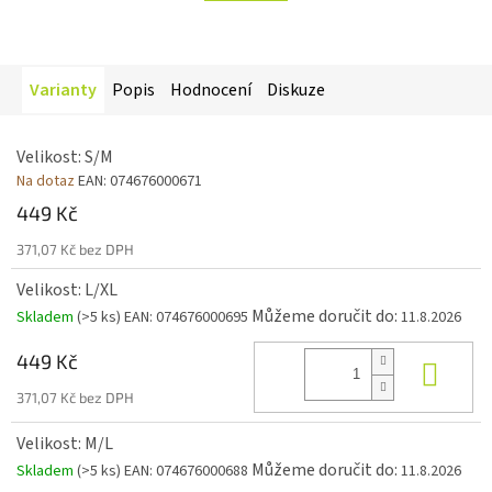
Varianty
Popis
Hodnocení
Diskuze
Velikost: S/M
Na dotaz
EAN:
074676000671
449 Kč
371,07 Kč bez DPH
Velikost: L/XL
Můžeme doručit do:
Skladem
(>5 ks)
EAN:
074676000695
11.8.2026
449 Kč
Koup
371,07 Kč bez DPH
Velikost: M/L
Můžeme doručit do:
Skladem
(>5 ks)
EAN:
074676000688
11.8.2026