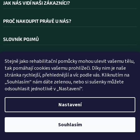
JAK NÁS VIDÍ NAŠI ZÁKAZNÍCI?
PROČ NAKOUPIT PRÁVĚ U NÁS?
SLOVNÍK POJMŮ
Stejně jako rehabilitační pomůcky mohou ulevit vašemu tělu,
Kontakt
tak pomáhají cookies vašemu prohlížeči. Díky nim je naše
stránka rychlejší, přehlednější a víc podle vás. Kliknutím na
INFO
@
WELLEA.CZ
„Souhlasím“ nám dáte zelenou, nebo si sušenky můžete
odsouhlasit jednotlivě v „Nastavení“.
800 200 900
602 112 602
Nastavení
Vytvořil Shoptet
Souhlasím