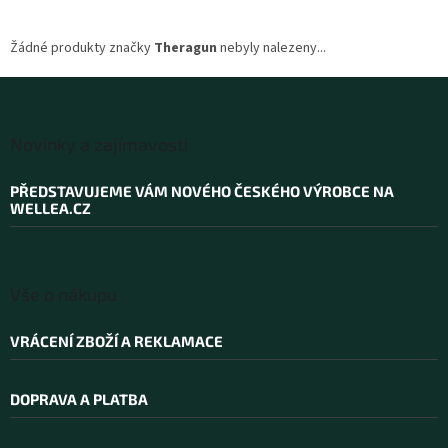
Žádné produkty značky
Theragun
nebyly nalezeny...
Z
á
Novinky a zajímavosti
p
a
PŘEDSTAVUJEME VÁM NOVÉHO ČESKÉHO VÝROBCE NA
t
WELLEA.CZ
í
Vše o nákupu
VRÁCENÍ ZBOŽÍ A REKLAMACE
DOPRAVA A PLATBA