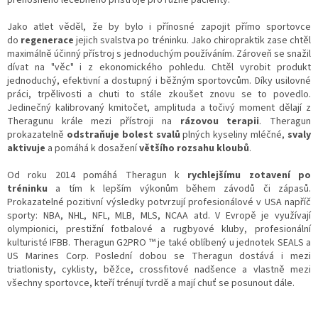
Jako atlet věděl, že by bylo i přínosné zapojit přímo sportovce
do
regenerace
jejich svalstva po tréninku. Jako chiropraktik zase chtěl
maximálně účinný přístroj s jednoduchým používáním. Zároveň se snažil
dívat na "věc" i z ekonomického pohledu. Chtěl vyrobit produkt
jednoduchý, efektivní a dostupný i běžným sportovcům. Díky usilovné
práci, trpělivosti a chuti to stále zkoušet znovu se to povedlo.
Jedinečný kalibrovaný kmitočet, amplituda a točivý moment dělají z
Theragunu krále mezi přístroji na
rázovou terapii
. Theragun
prokazatelně
odstraňuje bolest svalů
plných kyseliny mléčné,
svaly
aktivuje
a pomáhá k dosažení
většího rozsahu kloubů
.
Od roku 2014 pomáhá Theragun k
rychlejšímu zotavení po
tréninku
a tím k lepším výkonům během závodů či zápasů.
Prokazatelné pozitivní výsledky potvrzují profesionálové v USA napříč
sporty: NBA, NHL, NFL, MLB, MLS, NCAA atd. V Evropě je využívají
olympionici, prestižní fotbalové a rugbyové kluby, profesionální
kulturisté IFBB. Theragun G2PRO ™ je také oblíbený u jednotek SEALS a
US Marines Corp. Poslední dobou se Theragun dostává i mezi
triatlonisty, cyklisty, běžce, crossfitové nadšence a vlastně mezi
všechny sportovce, kteří trénují tvrdě a mají chuť se posunout dále.