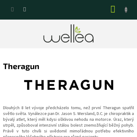
Přejít
NÁKUP
na
KOŠÍK
obsah
Theragun
Dlouhých 8 let vývoje předcházelo tomu, než první Theragun spatřil
světlo světa. Vynálezce pan Dr. Jason S. Wersland, D.C. je chiropraktik a
bývalý atlet, který měl kdysi ošklivou nehodu na motorce. Úraz, který
utrpěl, způsoboval intenzivní stálou bolest znemožňující běžný pohyb.
Právě v tuto chvíli si uvědomil mimořádnou potřebu efektivního
přenosného léčebného přístroje pro různé pacienty.