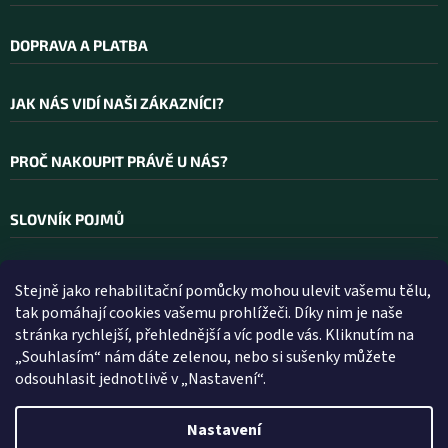
s
u
DOPRAVA A PLATBA
JAK NÁS VIDÍ NAŠI ZÁKAZNÍCI?
PROČ NAKOUPIT PRÁVĚ U NÁS?
SLOVNÍK POJMŮ
Stejně jako rehabilitační pomůcky mohou ulevit vašemu tělu,
Kontakt
tak pomáhají cookies vašemu prohlížeči. Díky nim je naše
stránka rychlejší, přehlednější a víc podle vás. Kliknutím na
INFO
@
WELLEA.CZ
„Souhlasím“ nám dáte zelenou, nebo si sušenky můžete
odsouhlasit jednotlivě v „Nastavení“.
800 200 900
602 112 602
Nastavení