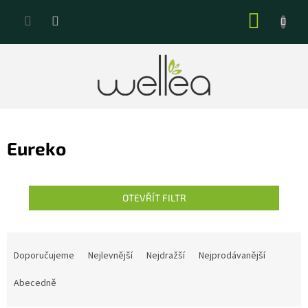
Přejít
NÁKUP
na
KOŠÍK
obsah
Eureko
OTEVŘÍT FILTR
Ř
a
Doporučujeme
Nejlevnější
Nejdražší
Nejprodávanější
z
e
Abecedně
n