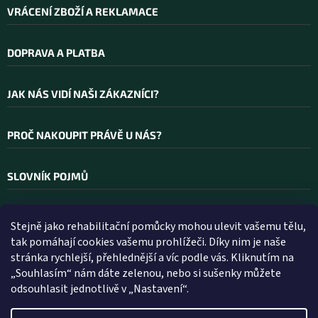
p
VRÁCENÍ ZBOŽÍ A REKLAMACE
i
s
u
DOPRAVA A PLATBA
JAK NÁS VIDÍ NAŠI ZÁKAZNÍCI?
PROČ NAKOUPIT PRÁVĚ U NÁS?
SLOVNÍK POJMŮ
Stejně jako rehabilitační pomůcky mohou ulevit vašemu tělu,
Kontakt
tak pomáhají cookies vašemu prohlížeči. Díky nim je naše
stránka rychlejší, přehlednější a víc podle vás. Kliknutím na
INFO
@
WELLEA.CZ
„Souhlasím“ nám dáte zelenou, nebo si sušenky můžete
odsouhlasit jednotlivě v „Nastavení“.
800 200 900
602 112 602