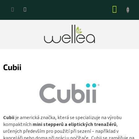
Přejít
NÁKUP
na
KOŠÍK
obsah
Cubii
Cubii
je americká značka, která se specializuje na výrobu
kompaktních
mini stepperů a eliptických trenažérů
,
určených především pro použití při sezení – například v
kanceláři nebo doma při práci u počítače. Cubii se zaměřuje na