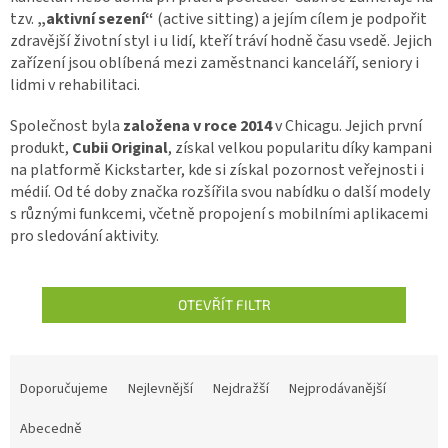
tzv.
„aktivní sezení“
(active sitting) a jejím cílem je podpořit
zdravější životní styl i u lidí, kteří tráví hodně času vsedě. Jejich
zařízení jsou oblíbená mezi zaměstnanci kanceláří, seniory i
lidmi v rehabilitaci.
Společnost byla
založena v roce 2014
v Chicagu. Jejich první
produkt,
Cubii Original
, získal velkou popularitu díky kampani
na platformě Kickstarter, kde si získal pozornost veřejnosti i
médií. Od té doby značka rozšířila svou nabídku o další modely
s různými funkcemi, včetně propojení s mobilními aplikacemi
pro sledování aktivity.
OTEVŘÍT FILTR
Ř
a
Doporučujeme
Nejlevnější
Nejdražší
Nejprodávanější
z
e
Abecedně