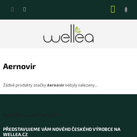
Přejít
NÁKUP
na
KOŠÍK
obsah
Aernovir
Žádné produkty značky
Aernovir
nebyly nalezeny...
Z
á
Novinky a zajímavosti
p
a
PŘEDSTAVUJEME VÁM NOVÉHO ČESKÉHO VÝROBCE NA
t
WELLEA.CZ