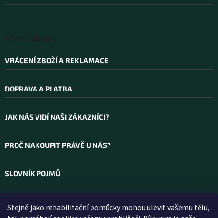
í
Vše o nákupu
VRÁCENÍ ZBOŽÍ A REKLAMACE
DOPRAVA A PLATBA
JAK NÁS VIDÍ NAŠI ZÁKAZNÍCI?
PROČ NAKOUPIT PRÁVĚ U NÁS?
SLOVNÍK POJMŮ
Stejně jako rehabilitační pomůcky mohou ulevit vašemu tělu,
Kontakt