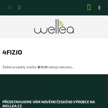
Přejít
NÁKUP
na
KOŠÍK
obsah
4FIZJO
Žádné produkty značky
4FIZJO
nebyly nalezeny...
Z
á
Novinky a zajímavosti
p
a
PŘEDSTAVUJEME VÁM NOVÉHO ČESKÉHO VÝROBCE NA
t
WELLEA.CZ