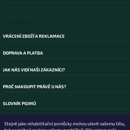
í
Vše o nákupu
VRÁCENÍ ZBOŽÍ A REKLAMACE
DOPRAVA A PLATBA
JAK NÁS VIDÍ NAŠI ZÁKAZNÍCI?
PROČ NAKOUPIT PRÁVĚ U NÁS?
SLOVNÍK POJMŮ
Stejně jako rehabilitační pomůcky mohou ulevit vašemu tělu,
Kontakt