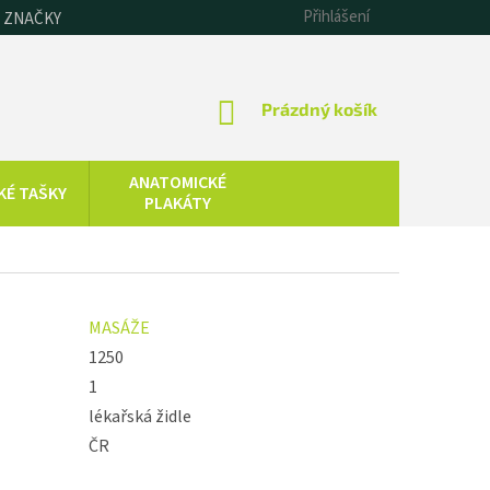
Přihlášení
 ZNAČKY
NÁKUPNÍ
Prázdný košík
KOŠÍK
ANATOMICKÉ
KÉ TAŠKY
PLAKÁTY
CHLADOVÁ
SAUNOVÁNÍ
TERAPIE
KOLOIDNÍ
ZDRAVOTNICKÁ
MASÁŽE
STŘÍBRO,
TECHNIKA
ZLATO, ZINEK
1250
1
lékařská židle
ČR