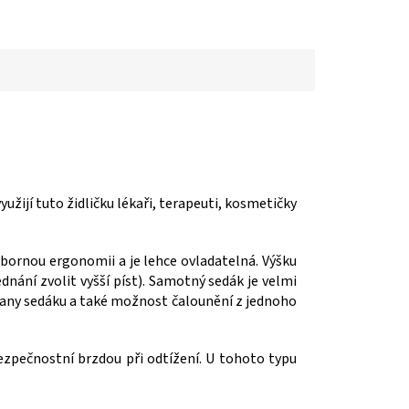
žijí tuto židličku lékaři, terapeuti, kosmetičky
ýbornou ergonomii a je lehce ovladatelná. Výšku
nání zvolit vyšší píst). Samotný sedák je velmi
rany sedáku a také možnost čalounění z jednoho
ezpečnostní brzdou při odtížení. U tohoto typu