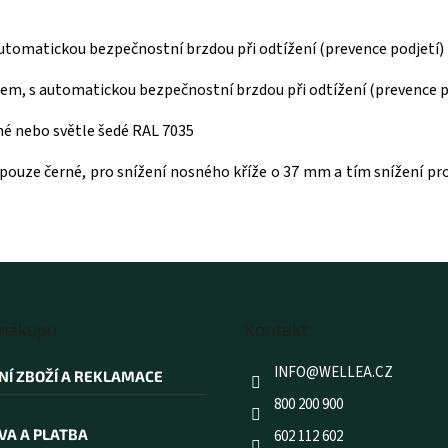
utomatickou bezpečnostní brzdou při odtížení (prevence podjetí)
em, s automatickou bezpečnostní brzdou při odtížení (prevence p
rné nebo světle šedé RAL 7035
, pouze černé, pro snížení nosného kříže o 37 mm a tím snížení p
 nákupu
Kontakt
INFO
@
WELLEA.CZ
NÍ ZBOŽÍ A REKLAMACE
800 200 900
VA A PLATBA
602 112 602