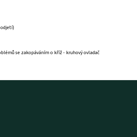
odjetí)
roblémů se zakopáváním o kříž - kruhový ovladač