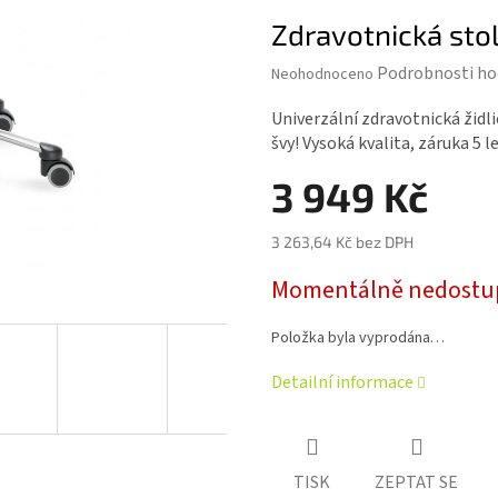
Zdravotnická sto
Průměrné
Podrobnosti ho
Neohodnoceno
hodnocení
produktu
Univerzální zdravotnická židl
je
švy! Vysoká kvalita, záruka 5 le
0,0
z 5
3 949 Kč
hvězdiček.
3 263,64 Kč bez DPH
Měrná
Momentálně nedostu
cena:
Položka byla vyprodána…
Detailní informace
TISK
ZEPTAT SE