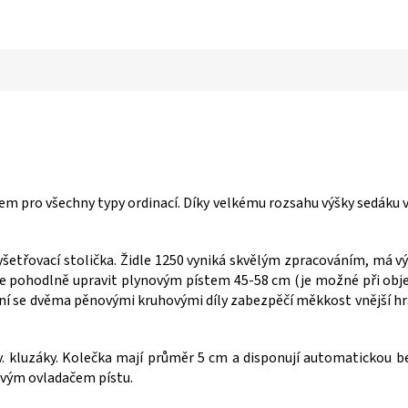
 pro všechny typy ordinací. Díky velkému rozsahu výšky sedáku vyu
yšetřovací stolička. Židle 1250 vyniká skvělým zpracováním, má v
lze pohodlně upravit plynovým pístem 45-58 cm (je možné při objed
ní se dvěma pěnovými kruhovými díly zabezpěčí měkkost vnější h
zv. kluzáky. Kolečka mají průměr 5 cm a disponují automatickou b
hovým ovladačem pístu.