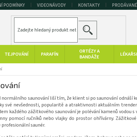
Í PODMÍNKY
VIDEONÁVODY
KONTAKTY
PRODÁVANÉ
HLEDAT
ORTÉZY A
TEJPOVÁNÍ
PARAFÍN
LÉKAŘS
BANDÁŽE
ní
ERAPEUTICKÉ
SPORT A
RAŠELINOVÉ
POMŮCKY
FITNESS
VÝROBKY
nování
HYGIENA A
KONOPNÉ
PRODUKTY Z
DOPLŇKY
PRODUKTY
MRTVÉHO MOŘE
 normálního saunování liší tím, že klient si po saunování odnáší ku
íky své nevšednosti, popularitě a atraktivnosti aktuálním trende
dem každého zážitkového saunování je polévání kamenů vodou s 
ny pomocí ručníků nebo vlajky do prostor ohřívárny. Zážitkové 
 profesionální saunér.