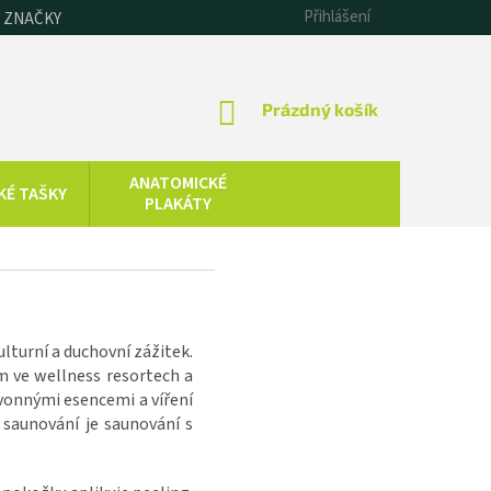
Přihlášení
 ZNAČKY
NÁKUPNÍ
Prázdný košík
KOŠÍK
ANATOMICKÉ
KÉ TAŠKY
PLAKÁTY
CHLADOVÁ
SAUNOVÁNÍ
TERAPIE
KOLOIDNÍ
ZDRAVOTNICKÁ
STŘÍBRO,
TECHNIKA
lturní a duchovní zážitek.
ZLATO, ZINEK
m ve wellness resortech a
vonnými esencemi a víření
saunování je saunování s