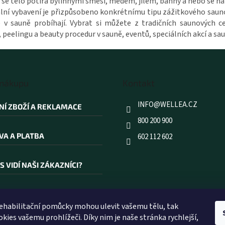
se tělo potírá bylinnými směsi, medem, jílem, bahny a nebo se na
ciální vybavení je přizpůsobeno konkrétnímu tipu zážitkového sauno
 v sauně probíhají. Vybrat si můžete z tradičních saunových ce
peelingu a beauty procedur v sauně, eventů, speciálních akcí a sa
 nákupu
Kontakt
INFO
@
WELLEA.CZ
NÍ ZBOŽÍ A REKLAMACE
800 200 900
VA A PLATBA
602 112 602
S VIDÍ NAŠI ZÁKAZNÍCI?
AKOUPIT PRÁVĚ U NÁS?
rehabilitační pomůcky mohou ulevit vašemu tělu, tak
kies vašemu prohlížeči. Díky nim je naše stránka rychlejší,
ÍK POJMŮ