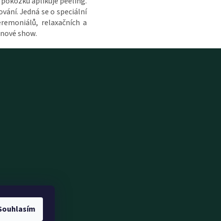
 pokožku aplikuje peeling.
vání. Jedná se o speciální
remoniálů, relaxačních a
unové show.
Souhlasím