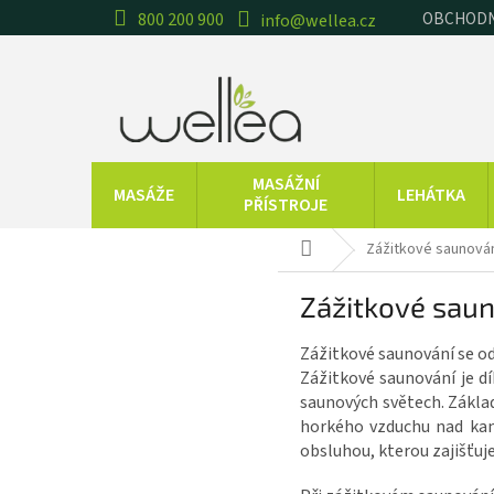
Přejít
OBCHODN
800 200 900
info@wellea.cz
na
obsah
MASÁŽNÍ
MASÁŽE
LEHÁTKA
PŘÍSTROJE
TRÉNINKOVÉ
CVIČEBNÍ
Zážitkové saunová
T
Domů
POMŮCKY
POMŮCKY
Zážitkové sau
ESENCIÁLNÍ
BALNEOTERAPIE
OLEJE
Zážitkové saunování se od
Zážitkové saunování je d
Značky
saunových světech. Zákla
horkého vzduchu nad kam
obsluhou, kterou zajišťuje