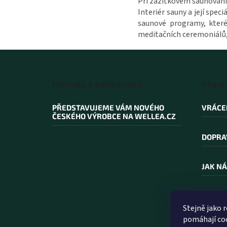
Při zážitkovém saunování 
Interiér sauny a její spe
saunové programy, které
meditačních ceremoniálů, 
Z
á
Novinky a zajímavosti
Vše o
p
a
PŘEDSTAVUJEME VÁM NOVÉHO
VRÁCE
t
ČESKÉHO VÝROBCE NA WELLEA.CZ
í
DOPRA
JAK NÁ
PROČ N
Stejně jako 
pomáhají coo
SLOVN