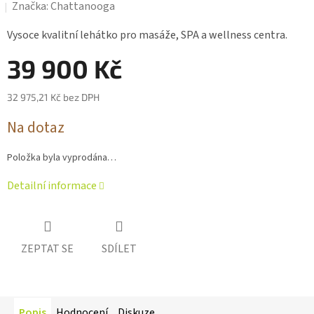
hodnocení
Značka:
Chattanooga
produktu
je
Vysoce kvalitní lehátko pro masáže, SPA a wellness centra.
0,0
z 5
39 900 Kč
hvězdiček.
32 975,21 Kč bez DPH
Měrná
Na dotaz
cena:
Položka byla vyprodána…
Detailní informace
ZEPTAT SE
SDÍLET
Popis
Hodnocení
Diskuze