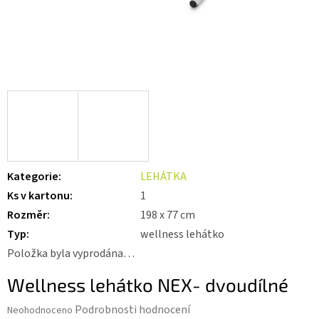
Kategorie
:
LEHÁTKA
Ks v kartonu
:
1
Rozměr
:
198 x 77 cm
Typ
:
wellness lehátko
Položka byla vyprodána…
Wellness lehátko NEX- dvoudílné
Průměrné
Podrobnosti hodnocení
Neohodnoceno