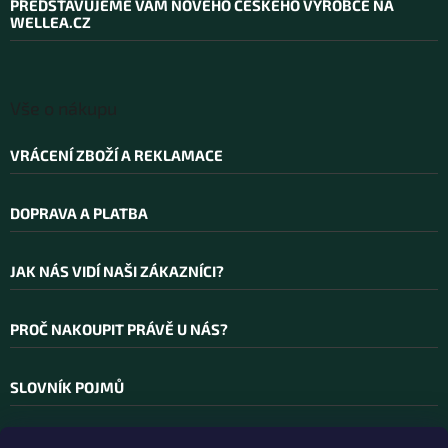
PŘEDSTAVUJEME VÁM NOVÉHO ČESKÉHO VÝROBCE NA
t
WELLEA.CZ
í
Vše o nákupu
VRÁCENÍ ZBOŽÍ A REKLAMACE
DOPRAVA A PLATBA
JAK NÁS VIDÍ NAŠI ZÁKAZNÍCI?
PROČ NAKOUPIT PRÁVĚ U NÁS?
SLOVNÍK POJMŮ