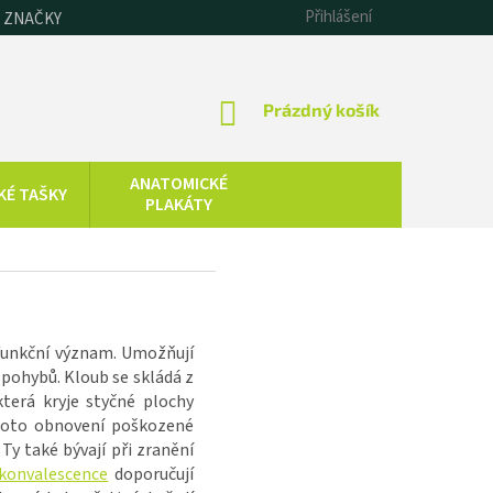
Přihlášení
 ZNAČKY
NÁKUPNÍ
Prázdný košík
KOŠÍK
ANATOMICKÉ
KÉ TAŠKY
PLAKÁTY
CHLADOVÁ
SAUNOVÁNÍ
TERAPIE
KOLOIDNÍ
ZDRAVOTNICKÁ
STŘÍBRO,
TECHNIKA
 funkční význam. Umožňují
ZLATO, ZINEK
 pohybů. Kloub se skládá z
terá kryje styčné plochy
proto obnovení poškozené
 Ty také bývají při zranění
konvalescence
doporučují