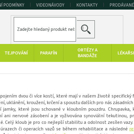
Í PODMÍNKY
VIDEONÁVODY
KONTAKTY
PRODÁVANÉ
HLEDAT
ORTÉZY A
TEJPOVÁNÍ
PARAFÍN
LÉKAŘS
BANDÁŽE
ERAPEUTICKÉ
SPORT A
RAŠELINOVÉ
POMŮCKY
FITNESS
VÝROBKY
HYGIENA A
KONOPNÉ
PRODUKTY Z
DOPLŇKY
PRODUKTY
MRTVÉHO MOŘE
pojením dvou či více kostí, které mají v našem životě specifický
í, uklánění, kroužení, krčení a spoustu dalších pro nás zásadních
ní jamky, které jsou schované v kloubním pouzdru. Chrupavka, k
í ani nervové zásobení a je vyživována synoviální tekutinou, 
. Celý kloub je pro co nejlepší stabilitu a odolnost zesílen vazy.
 úrazech či operacích vazů se během rehabilitace a následné
re