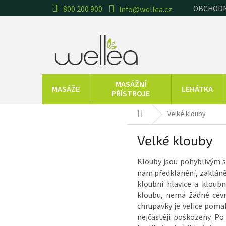
Přejít
OBCHODN
800 200 900
info@wellea.cz
na
obsah
MASÁŽNÍ
MASÁŽE
LEHÁTKA
PŘÍSTROJE
TRÉNINKOVÉ
CVIČEBNÍ
Velké klouby
T
Domů
POMŮCKY
POMŮCKY
Velké klouby
ESENCIÁLNÍ
BALNEOTERAPIE
OLEJE
Klouby jsou pohyblivým s
nám předklánění, zakláněn
Značky
kloubní hlavice a kloub
kloubu, nemá žádné cévn
chrupavky je velice pomalé
nejčastěji poškozeny. Po