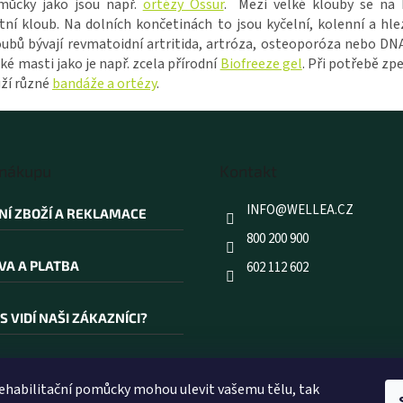
omůcky jako jsou např.
ortézy Össur
. Mezi velké klouby se na 
tní kloub. Na dolních končetinách to jsou kyčelní, kolenní a hle
ů bývají revmatoidní artritida, artróza, osteoporóza nebo DNA
 masti jako je např. zcela přírodní
Biofreeze gel
. Při potřebě zp
uží různé
bandáže a ortézy
.
 nákupu
Kontakt
INFO
@
WELLEA.CZ
NÍ ZBOŽÍ A REKLAMACE
800 200 900
VA A PLATBA
602 112 602
S VIDÍ NAŠI ZÁKAZNÍCI?
AKOUPIT PRÁVĚ U NÁS?
rehabilitační pomůcky mohou ulevit vašemu tělu, tak