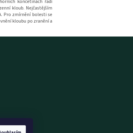
horních končetinách řadí
zenní kloub. Nejčastějším
. Pro zmírnění bolesti se
evnění kloubu po zranění a
Souhlasím