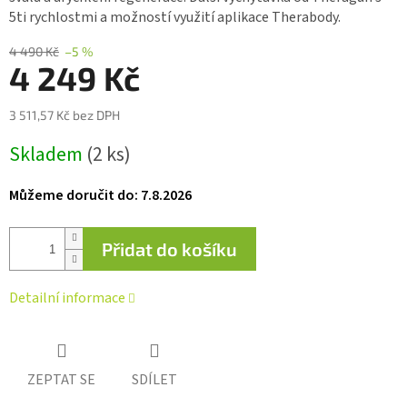
5,0
5ti rychlostmi a možností využití aplikace Therabody.
z 5
hvězdiček.
4 490 Kč
–5 %
4 249 Kč
3 511,57 Kč bez DPH
Měrná
Skladem
(2 ks)
cena:
Můžeme doručit do:
7.8.2026
Přidat do košíku
Detailní informace
ZEPTAT SE
SDÍLET