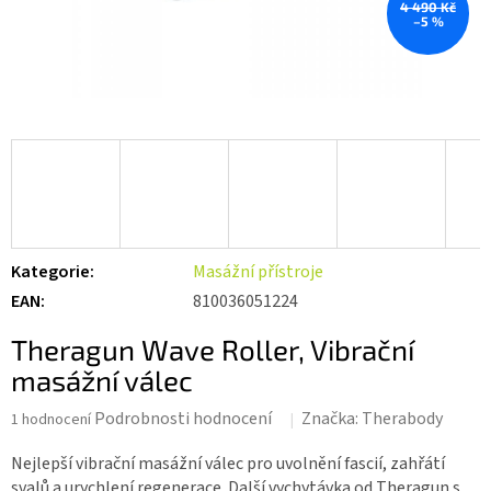
4 490 Kč
–5 %
Kategorie
:
Masážní přístroje
EAN
:
810036051224
Theragun Wave Roller, Vibrační
masážní válec
Průměrné
Podrobnosti hodnocení
Značka:
Therabody
1 hodnocení
hodnocení
produktu
Nejlepší vibrační masážní válec pro uvolnění fascií, zahřátí
je
svalů a urychlení regenerace. Další vychytávka od Theragun s