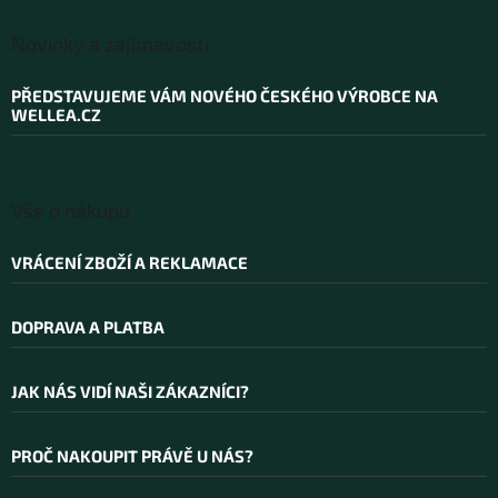
Z
á
Novinky a zajímavosti
p
a
PŘEDSTAVUJEME VÁM NOVÉHO ČESKÉHO VÝROBCE NA
t
WELLEA.CZ
í
Vše o nákupu
VRÁCENÍ ZBOŽÍ A REKLAMACE
DOPRAVA A PLATBA
JAK NÁS VIDÍ NAŠI ZÁKAZNÍCI?
PROČ NAKOUPIT PRÁVĚ U NÁS?