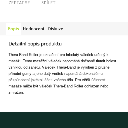
ZEPTAT SE
SDÍLET
Popis
Hodnocení
Diskuze
Detailní popis produktu
Thera-Band Roller je označení pro hrbolatý váleček určený k
masáži. Tento masážní váleček napomáhá dočasně tlumit bolest
vzniklou od zánětu. Váleček Thera-Band je vyroben z pružné
přírodní gumy a jeho dutý vnitřek napomáhá dokonalému
přizpůsobení jakékoli části vašeho těla. Pro větší účinnost
masáže může být váleček Thera-Band Roller ochlazen nebo
zmražen.
Z