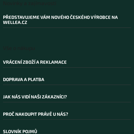
á
Novinky a zajímavosti
p
a
PŘEDSTAVUJEME VÁM NOVÉHO ČESKÉHO VÝROBCE NA
t
WELLEA.CZ
í
Vše o nákupu
VRÁCENÍ ZBOŽÍ A REKLAMACE
DOPRAVA A PLATBA
JAK NÁS VIDÍ NAŠI ZÁKAZNÍCI?
PROČ NAKOUPIT PRÁVĚ U NÁS?
SLOVNÍK POJMŮ