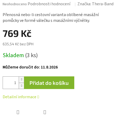
Průměrné
Podrobnosti hodnocení
Značka:
Thera-Band
Neohodnoceno
hodnocení
produktu
Přenosná nebo-li cestovní varianta oblíbené masážní
je
pomůcky ve formě válečku s masážními výčnělky.
0,0
z 5
769 Kč
hvězdiček.
635,54 Kč bez DPH
Měrná
Skladem
(3 ks)
cena:
Můžeme doručit do:
11.8.2026
Přidat do košíku
Detailní informace