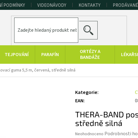
Í PODMÍNKY
VIDEONÁVODY
KONTAKTY
PRODÁVANÉ
HLEDAT
ORTÉZY A
TEJPOVÁNÍ
PARAFÍN
LÉKAŘS
BANDÁŽE
ERAPEUTICKÉ
SPORT A
RAŠELINOVÉ
vací guma 5,5 m, červená, středně silná
POMŮCKY
FITNESS
VÝROBKY
HYGIENA A
KONOPNÉ
PRODUKTY Z
Kategorie
:
C
DOPLŇKY
PRODUKTY
MRTVÉHO MOŘE
EAN
:
0
THERA-BAND posi
středně silná
Průměrné
Podrobnosti ho
Neohodnoceno