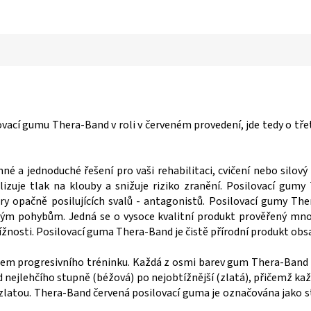
ací gumu Thera-Band v roli v červeném provedení, jde tedy o třet
é a jednoduché řešení pro vaši rehabilitaci, cvičení nebo silov
malizuje tlak na klouby a snižuje riziko zranění. Posilovací 
ury opačně posilujících svalů - antagonistů. Posilovací gumy Th
ým pohybům. Jedná se o vysoce kvalitní produkt prověřený mnoh
nosti. Posilovací guma Thera-Band je čistě přírodní produkt obsah
mem progresivního tréninku. Každá z osmi barev gum Thera-Band ch
 nejlehčího stupně (béžová) po nejobtížnější (zlatá), přičemž 
 zlatou. Thera-Band červená posilovací guma je označována jako st