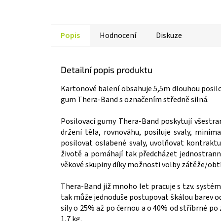
Popis
Hodnocení
Diskuze
Detailní popis produktu
Kartonové balení obsahuje 5,5m dlouhou posilov
gum Thera-Band s označením středně silná.
Posilovací gumy Thera-Band poskytují všestrann
držení těla, rovnováhu, posiluje svaly, mini
posilovat oslabené svaly, uvolňovat kontrakt
životě a pomáhají tak předcházet jednostrann
věkové skupiny díky možnosti volby zátěže/obtíž
Thera-Band již mnoho let pracuje s tzv. systé
tak může jednoduše postupovat škálou barev od
síly o 25% až po černou a o 40% od stříbrné po
1,7 kg.