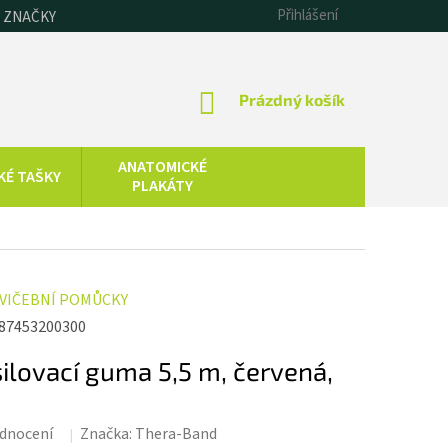
Přihlášení
 ZNAČKY
NÁKUPNÍ
Prázdný košík
KOŠÍK
ANATOMICKÉ
KÉ TAŠKY
PLAKÁTY
CHLADOVÁ
SAUNOVÁNÍ
TERAPIE
KOLOIDNÍ
ZDRAVOTNICKÁ
VIČEBNÍ POMŮCKY
STŘÍBRO,
TECHNIKA
ZLATO, ZINEK
87453200300
lovací guma 5,5 m, červená,
dnocení
Značka:
Thera-Band