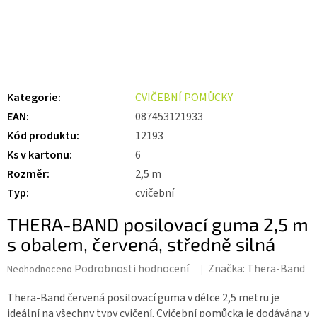
Kategorie
:
CVIČEBNÍ POMŮCKY
EAN
:
087453121933
Kód produktu
:
12193
Ks v kartonu
:
6
Rozměr
:
2,5 m
Typ
:
cvičební
THERA-BAND posilovací guma 2,5 m
s obalem, červená, středně silná
Průměrné
Podrobnosti hodnocení
Značka:
Thera-Band
Neohodnoceno
hodnocení
produktu
Thera-Band červená posilovací guma v délce 2,5 metru je
je
ideální na všechny typy cvičení. Cvičební pomůcka je dodávána v