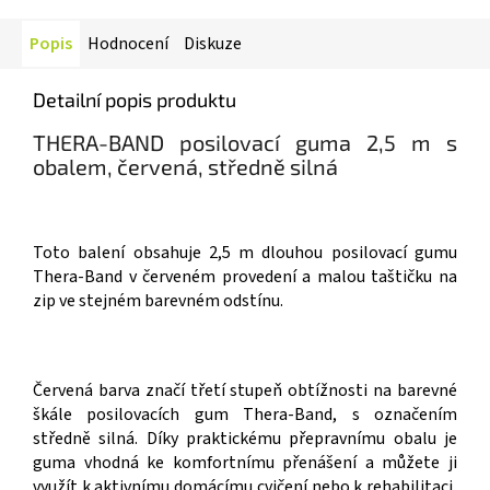
Popis
Hodnocení
Diskuze
Detailní popis produktu
THERA-BAND posilovací guma 2,5 m s
obalem, červená, středně silná
Toto balení obsahuje 2,5 m dlouhou posilovací gumu
Thera-Band v červeném provedení a malou taštičku na
zip ve stejném barevném odstínu.
Červená barva značí třetí stupeň obtížnosti na barevné
škále posilovacích gum Thera-Band, s označením
středně silná. Díky praktickému přepravnímu obalu je
guma vhodná ke komfortnímu přenášení a můžete ji
využít k aktivnímu domácímu cvičení nebo k rehabilitaci,