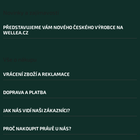
Z
á
Novinky a zajímavosti
p
a
PŘEDSTAVUJEME VÁM NOVÉHO ČESKÉHO VÝROBCE NA
t
WELLEA.CZ
í
Vše o nákupu
VRÁCENÍ ZBOŽÍ A REKLAMACE
DOPRAVA A PLATBA
JAK NÁS VIDÍ NAŠI ZÁKAZNÍCI?
PROČ NAKOUPIT PRÁVĚ U NÁS?