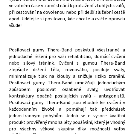
ve volném čase v zaměstnání k protažení ztuhlých svalů,
při cestování na dovolenou nebo při delší služební cestě
apod. Udělejte si posilovnu, kde chcete a cvičte opravdu
všude!
Posilovací gumy Thera-Band poskytují všestranné a
jednoduché řešení pro vaši rehabilitaci, domácí cvičení
nebo silový trénink. Cvičení s gumou Thera-Band
zlepšujte držení těla, rovnováhu, posiluje svaly,
minimalizuje tlak na klouby a snižuje riziko zranění.
Posilovací gumy Thera-Band umožňují jednoduchým
způsobem posilovat oslabené svaly, uvolňovat
kontraktury opačně posilujících svalů - antagonistů.
Posilovací gumy Thera-Band jsou vhodné ke cvičení v
každodenním životě a pomáhají tak předcházet
jednostranným pohybům. Jedná se o vysoce kvalitní
produkt prověřený mnoha léty používání, který je vhodný
pro všechny věkové skupiny díky možnosti volby