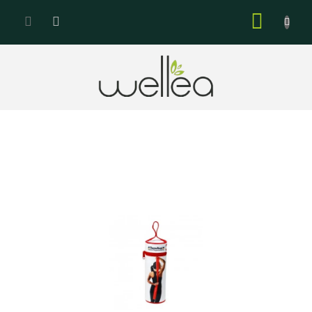
Přejít
NÁKUP
na
KOŠÍK
obsah