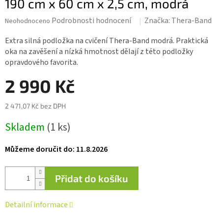
190 cm x 60 cm x 2,5 cm, modrá
Průměrné
Podrobnosti hodnocení
Značka:
Thera-Band
Neohodnoceno
hodnocení
produktu
Extra silná podložka na cvičení Thera-Band modrá. Praktická
je
oka na zavěšení a nízká hmotnost dělají z této podložky
0,0
opravdového favorita.
z 5
hvězdiček.
2 990 Kč
2 471,07 Kč bez DPH
Měrná
Skladem
(1 ks)
cena:
Můžeme doručit do:
11.8.2026
Přidat do košíku
Detailní informace