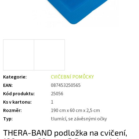
Kategorie
:
CVIČEBNÍ POMŮCKY
EAN
:
087453250565
Kód produktu
:
25056
Ks v kartonu
:
1
Rozměr
:
190 cm x 60 cm x 2,5 cm
Typ
:
tlumící, se závěsnými očky
THERA-BAND podložka na cvičení,