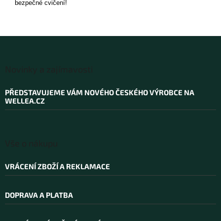
bezpečné cvičení!
Z
á
Novinky a zajímavosti
p
a
PŘEDSTAVUJEME VÁM NOVÉHO ČESKÉHO VÝROBCE NA
t
WELLEA.CZ
í
Vše o nákupu
VRÁCENÍ ZBOŽÍ A REKLAMACE
DOPRAVA A PLATBA