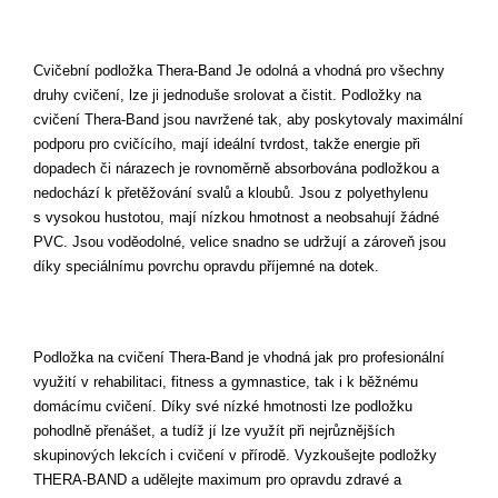
Cvičební podložka Thera-Band Je odolná a vhodná pro všechny
druhy cvičení, lze ji jednoduše srolovat a čistit. Podložky na
cvičení Thera-Band jsou navržené tak, aby poskytovaly maximální
podporu pro cvičícího, mají ideální tvrdost, takže energie při
dopadech či nárazech je rovnoměrně absorbována podložkou a
nedochází k přetěžování svalů a kloubů. Jsou z polyethylenu
s vysokou hustotou, mají nízkou hmotnost a neobsahují žádné
PVC. Jsou voděodolné, velice snadno se udržují a zároveň jsou
díky speciálnímu povrchu opravdu příjemné na dotek.
Podložka na cvičení Thera-Band je vhodná jak pro profesionální
využití v rehabilitaci, fitness a gymnastice, tak i k běžnému
domácímu cvičení. Díky své nízké hmotnosti lze podložku
pohodlně přenášet, a tudíž jí lze využít při nejrůznějších
skupinových lekcích i cvičení v přírodě. Vyzkoušejte podložky
THERA-BAND a udělejte maximum pro opravdu zdravé a