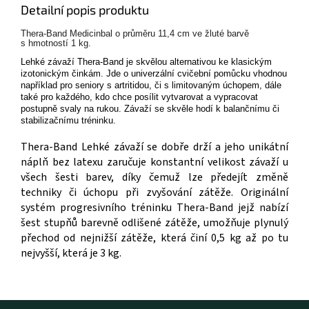
Detailní popis produktu
Thera-Band Medicinbal o průměru 11,4 cm ve žluté barvě
s hmotností 1 kg.
Lehké závaží Thera-Band je skvělou alternativou ke klasickým
izotonickým činkám. Jde o univerzální cvičební pomůcku vhodnou
například pro seniory s artritidou, či s limitovaným úchopem, dále
také pro každého, kdo chce posílit vytvarovat a vypracovat
postupně svaly na rukou. Závaží se skvěle hodí k balančnímu či
stabilizačnímu tréninku.
Thera-Band Lehké závaží se dobře drží a jeho unikátní
náplň bez latexu zaručuje konstantní velikost závaží u
všech šesti barev, díky čemuž lze předejít změně
techniky či úchopu při zvyšování zátěže. Originální
systém progresivního tréninku Thera-Band jejž nabízí
šest stupňů barevně odlišené zátěže, umožňuje plynulý
přechod od nejnižší zátěže, která činí 0,5 kg až po tu
nejvyšší, která je 3 kg.