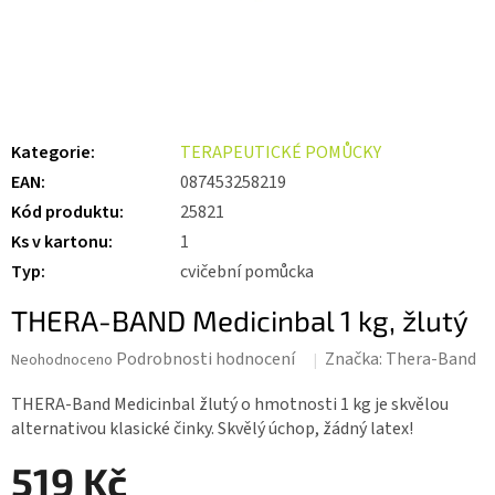
Kategorie
:
TERAPEUTICKÉ POMŮCKY
EAN
:
087453258219
Kód produktu
:
25821
Ks v kartonu
:
1
Typ
:
cvičební pomůcka
THERA-BAND Medicinbal 1 kg, žlutý
Průměrné
Podrobnosti hodnocení
Značka:
Thera-Band
Neohodnoceno
hodnocení
produktu
THERA-Band Medicinbal žlutý o hmotnosti 1 kg je skvělou
je
alternativou klasické činky. Skvělý úchop, žádný latex!
0,0
z 5
519 Kč
hvězdiček.