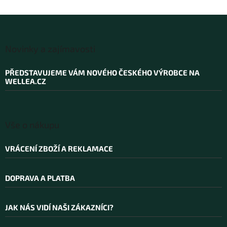
Z
á
Novinky a zajímavosti
p
a
PŘEDSTAVUJEME VÁM NOVÉHO ČESKÉHO VÝROBCE NA
t
WELLEA.CZ
í
Vše o nákupu
VRÁCENÍ ZBOŽÍ A REKLAMACE
DOPRAVA A PLATBA
JAK NÁS VIDÍ NAŠI ZÁKAZNÍCI?