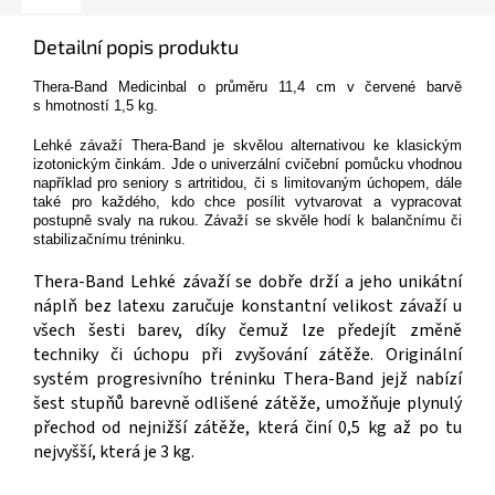
Detailní popis produktu
Thera-Band Medicinbal o průměru 11,4 cm v červené barvě
s hmotností 1,5 kg.
Lehké závaží Thera-Band je skvělou alternativou ke klasickým
izotonickým činkám. Jde o univerzální cvičební pomůcku vhodnou
například pro seniory s artritidou, či s limitovaným úchopem, dále
také pro každého, kdo chce posílit vytvarovat a vypracovat
postupně svaly na rukou. Závaží se skvěle hodí k balančnímu či
stabilizačnímu tréninku.
Thera-Band Lehké závaží se dobře drží a jeho unikátní
náplň bez latexu zaručuje konstantní velikost závaží u
všech šesti barev, díky čemuž lze předejít změně
techniky či úchopu při zvyšování zátěže. Originální
systém progresivního tréninku Thera-Band jejž nabízí
šest stupňů barevně odlišené zátěže, umožňuje plynulý
přechod od nejnižší zátěže, která činí 0,5 kg až po tu
nejvyšší, která je 3 kg.