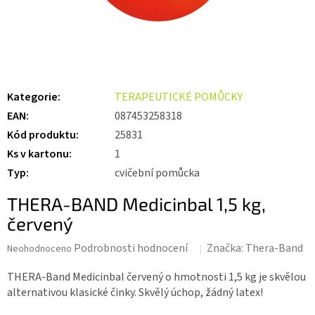
Kategorie
:
TERAPEUTICKÉ POMŮCKY
EAN
:
087453258318
Kód produktu
:
25831
Ks v kartonu
:
1
Typ
:
cvičební pomůcka
THERA-BAND Medicinbal 1,5 kg,
červený
Průměrné
Podrobnosti hodnocení
Značka:
Thera-Band
Neohodnoceno
hodnocení
produktu
THERA-Band Medicinbal červený o hmotnosti 1,5 kg je skvělou
je
alternativou klasické činky. Skvělý úchop, žádný latex!
0,0
z 5