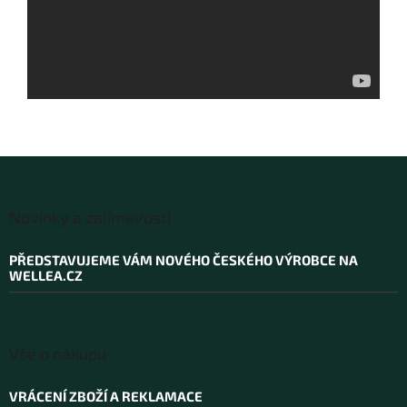
Z
á
Novinky a zajímavosti
p
a
PŘEDSTAVUJEME VÁM NOVÉHO ČESKÉHO VÝROBCE NA
t
WELLEA.CZ
í
Vše o nákupu
VRÁCENÍ ZBOŽÍ A REKLAMACE