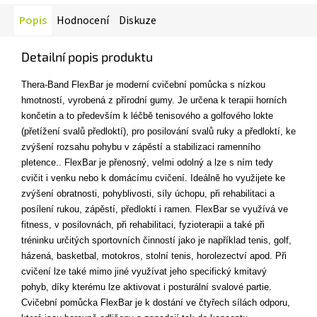
Popis
Hodnocení
Diskuze
Detailní popis produktu
Thera-Band FlexBar je moderní cvičební pomůcka s nízkou
hmotností, vyrobená z přírodní gumy. Je určena k terapii horních
končetin a to především k léčbě tenisového a golfového lokte
(přetížení svalů předloktí), pro posilování svalů ruky a předloktí, ke
zvýšení rozsahu pohybu v zápěstí a stabilizaci ramenního
pletence.. FlexBar je přenosný, velmi odolný a lze s ním tedy
cvičit i venku nebo k domácímu cvičení. Ideálně ho využijete ke
zvýšení obratnosti, pohyblivosti, síly úchopu, při rehabilitaci a
posílení rukou, zápěstí, předloktí i ramen. FlexBar se využívá ve
fitness, v posilovnách, při rehabilitaci, fyzioterapii a také při
tréninku určitých sportovních činností jako je například tenis, golf,
házená, basketbal, motokros, stolní tenis, horolezectví apod. Při
cvičení lze také mimo jiné využívat jeho specifický kmitavý
pohyb, díky kterému lze aktivovat i posturální svalové partie.
Cvičební pomůcka FlexBar je k dostání ve čtyřech sílách odporu,