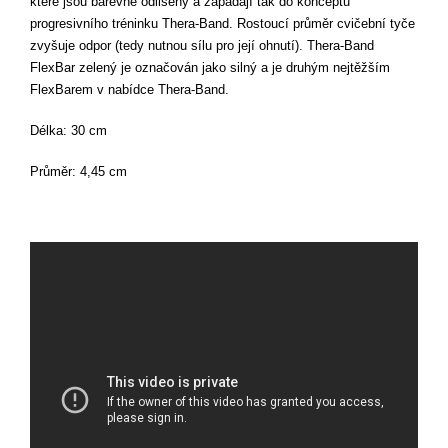
které jsou barevně odlišeny a zapadají tak do konceptu
progresivního tréninku Thera-Band. Rostoucí průměr cvičební tyče
zvyšuje odpor (tedy nutnou sílu pro její ohnutí). Thera-Band
FlexBar zelený je označován jako silný a je druhým nejtěžším
FlexBarem v nabídce Thera-Band.
Délka: 30 cm
Průměr: 4,45 cm