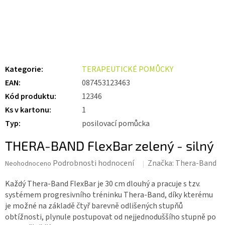
Kategorie
:
TERAPEUTICKÉ POMŮCKY
EAN
:
087453123463
Kód produktu
:
12346
Ks v kartonu
:
1
Typ
:
posilovací pomůcka
THERA-BAND FlexBar zelený - silný
Průměrné
Podrobnosti hodnocení
Značka:
Thera-Band
Neohodnoceno
hodnocení
produktu
Každý Thera-Band FlexBar je 30 cm dlouhý a pracuje s tzv.
je
systémem progresivního tréninku Thera-Band, díky kterému
0,0
je možné na základě čtyř barevně odlišených stupňů
z 5
obtížnosti, plynule postupovat od nejjednoduššího stupně po
hvězdiček.