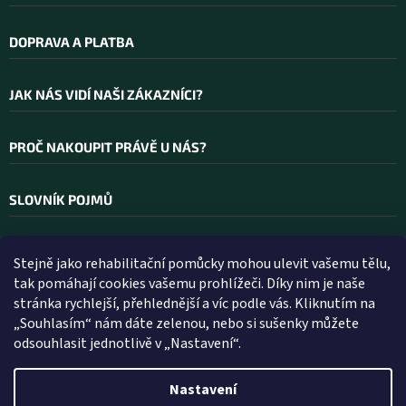
DOPRAVA A PLATBA
JAK NÁS VIDÍ NAŠI ZÁKAZNÍCI?
PROČ NAKOUPIT PRÁVĚ U NÁS?
SLOVNÍK POJMŮ
Stejně jako rehabilitační pomůcky mohou ulevit vašemu tělu,
Kontakt
tak pomáhají cookies vašemu prohlížeči. Díky nim je naše
stránka rychlejší, přehlednější a víc podle vás. Kliknutím na
INFO
@
WELLEA.CZ
„Souhlasím“ nám dáte zelenou, nebo si sušenky můžete
odsouhlasit jednotlivě v „Nastavení“.
800 200 900
602 112 602
Nastavení