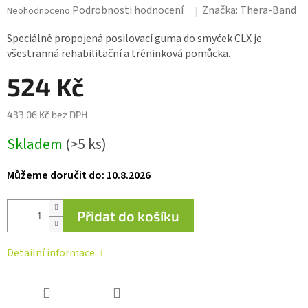
Průměrné
Podrobnosti hodnocení
Značka:
Thera-Band
Neohodnoceno
hodnocení
produktu
Speciálně propojená posilovací guma do smyček CLX je
je
všestranná rehabilitační a tréninková pomůcka.
0,0
z 5
524 Kč
hvězdiček.
433,06 Kč bez DPH
Měrná
Skladem
(>5 ks)
cena:
Můžeme doručit do:
10.8.2026
Přidat do košíku
Detailní informace