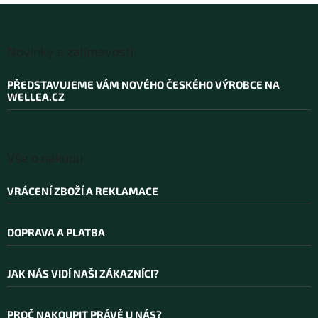
Z
á
Novinky a zajímavosti
p
a
PŘEDSTAVUJEME VÁM NOVÉHO ČESKÉHO VÝROBCE NA
t
WELLEA.CZ
í
Vše o nákupu
VRÁCENÍ ZBOŽÍ A REKLAMACE
DOPRAVA A PLATBA
JAK NÁS VIDÍ NAŠI ZÁKAZNÍCI?
PROČ NAKOUPIT PRÁVĚ U NÁS?