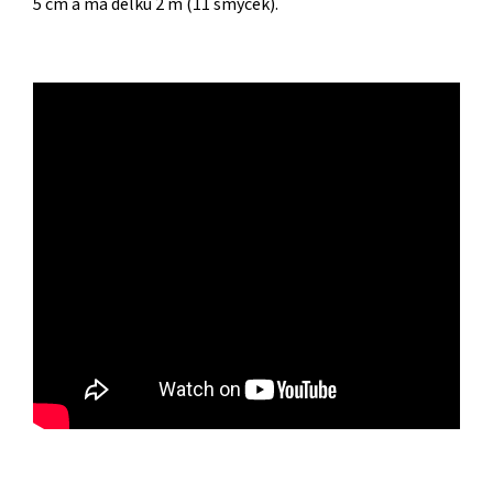
5 cm a má délku 2 m (11 smyček).