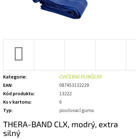
Kategorie
:
CVIČEBNÍ POMŮCKY
EAN
:
087453132229
Kód produktu
:
13222
Ks v kartonu
:
6
Typ
:
posilovací guma
THERA-BAND CLX, modrý, extra
silný