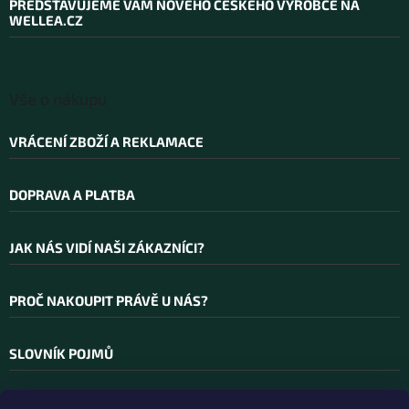
PŘEDSTAVUJEME VÁM NOVÉHO ČESKÉHO VÝROBCE NA
t
WELLEA.CZ
í
Vše o nákupu
VRÁCENÍ ZBOŽÍ A REKLAMACE
DOPRAVA A PLATBA
JAK NÁS VIDÍ NAŠI ZÁKAZNÍCI?
PROČ NAKOUPIT PRÁVĚ U NÁS?
SLOVNÍK POJMŮ