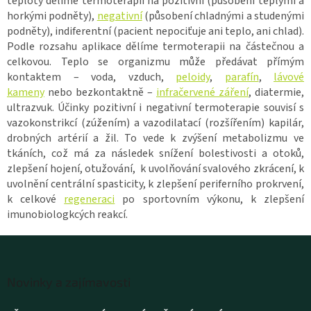
teploty dělíme termoterapii na pozitivní (působení teplými a
horkými podněty),
negativní
(působení chladnými a studenými
podněty), indiferentní (pacient nepociťuje ani teplo, ani chlad).
Podle rozsahu aplikace dělíme termoterapii na částečnou a
celkovou. Teplo se organizmu může předávat přímým
kontaktem – voda, vzduch,
peloidy
,
parafín
,
lávové
kameny
nebo bezkontaktně –
infračervené záření
, diatermie,
ultrazvuk. Účinky pozitivní i negativní termoterapie souvisí s
vazokonstrikcí (zúžením) a vazodilatací (rozšířením) kapilár,
drobných artérií a žil. To vede k zvýšení metabolizmu ve
tkáních, což má za následek snížení bolestivosti a otoků,
zlepšení hojení, otužování, k uvolňování svalového zkrácení, k
uvolnění centrální spasticity, k zlepšení periferního prokrvení,
k celkové
regeneraci
po sportovním výkonu, k zlepšení
imunobiologkcých reakcí.
Z
á
Novinky a zajímavosti
p
a