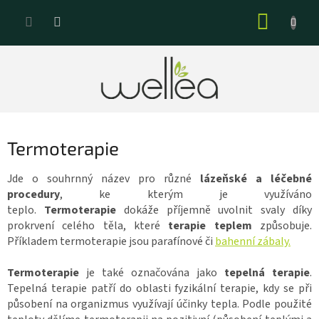
Přejít
NÁKUP
na
KOŠÍK
obsah
Termoterapie
Jde o souhrnný název pro různé
lázeňské a léčebné
procedury
, ke kterým je využíváno
teplo.
Termoterapie
dokáže příjemně uvolnit svaly díky
prokrvení celého těla, které
terapie teplem
způsobuje.
Příkladem termoterapie jsou parafínové či
bahenní zábaly.
Termoterapie
je také označována jako
tepelná terapie
.
Tepelná terapie patří do oblasti fyzikální terapie, kdy se při
působení na organizmus využívají účinky tepla. Podle použité