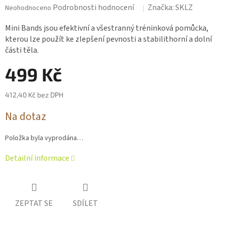
Průměrné
Podrobnosti hodnocení
Značka:
SKLZ
Neohodnoceno
hodnocení
produktu
Mini Bands jsou efektivní a všestranný tréninková pomůcka,
je
kterou lze použít ke zlepšení pevnosti a stabilithorní a dolní
0,0
části těla.
z 5
hvězdiček.
499 Kč
412,40 Kč bez DPH
Měrná
Na dotaz
cena:
Položka byla vyprodána…
Detailní informace
ZEPTAT SE
SDÍLET