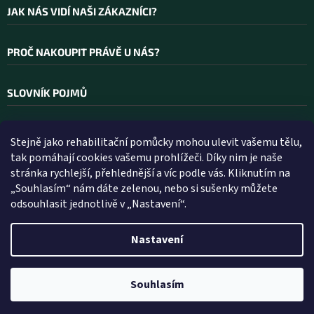
JAK NÁS VIDÍ NAŠI ZÁKAZNÍCI?
PROČ NAKOUPIT PRÁVĚ U NÁS?
SLOVNÍK POJMŮ
Stejně jako rehabilitační pomůcky mohou ulevit vašemu tělu,
Kontakt
tak pomáhají cookies vašemu prohlížeči. Díky nim je naše
stránka rychlejší, přehlednější a víc podle vás. Kliknutím na
INFO
@
WELLEA.CZ
„Souhlasím“ nám dáte zelenou, nebo si sušenky můžete
odsouhlasit jednotlivě v „Nastavení“.
800 200 900
602 112 602
Nastavení
Vytvořil Shoptet
Souhlasím