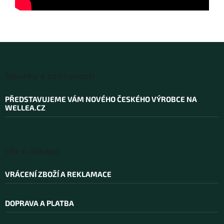
Z
á
Novinky a zajímavosti
p
a
PŘEDSTAVUJEME VÁM NOVÉHO ČESKÉHO VÝROBCE NA
t
WELLEA.CZ
í
Vše o nákupu
VRÁCENÍ ZBOŽÍ A REKLAMACE
DOPRAVA A PLATBA