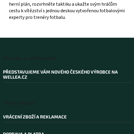
herní plán, rozvrhněte taktiku a ukažte svým hráčům
cestu k vítězství s jednou deskou vytvořenou fotbalovými
experty pro trenéry fotbalu.
Z
á
Novinky a zajímavosti
p
a
PŘEDSTAVUJEME VÁM NOVÉHO ČESKÉHO VÝROBCE NA
t
WELLEA.CZ
í
Vše o nákupu
VRÁCENÍ ZBOŽÍ A REKLAMACE