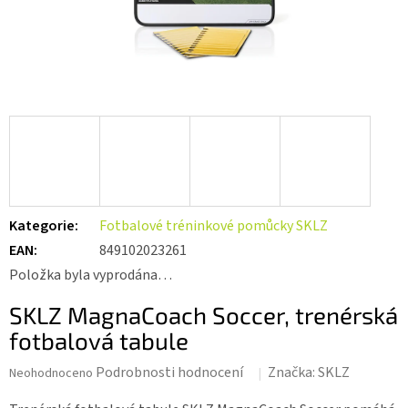
Kategorie
:
Fotbalové tréninkové pomůcky SKLZ
EAN
:
849102023261
Položka byla vyprodána…
SKLZ MagnaCoach Soccer, trenérská
fotbalová tabule
Průměrné
Podrobnosti hodnocení
Značka:
SKLZ
Neohodnoceno
hodnocení
produktu