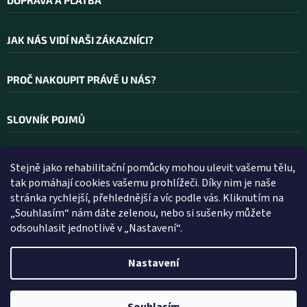
DOPRAVA A PLATBA
JAK NÁS VIDÍ NAŠI ZÁKAZNÍCI?
PROČ NAKOUPIT PRÁVĚ U NÁS?
SLOVNÍK POJMŮ
Stejně jako rehabilitační pomůcky mohou ulevit vašemu tělu,
Kontakt
tak pomáhají cookies vašemu prohlížeči. Díky nim je naše
stránka rychlejší, přehlednější a víc podle vás. Kliknutím na
INFO
@
WELLEA.CZ
„Souhlasím“ nám dáte zelenou, nebo si sušenky můžete
odsouhlasit jednotlivě v „Nastavení“.
800 200 900
602 112 602
Nastavení
Vytvořil Shoptet