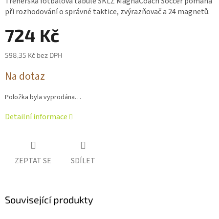
Trenérská fotbalová tabule SKLZ MagnaCoach Soccer pomáhá
je
při rozhodování o správné taktice, zvýrazňovač a 24 magnetů.
0,0
z 5
724 Kč
hvězdiček.
598,35 Kč bez DPH
Měrná
Na dotaz
cena:
Položka byla vyprodána…
Detailní informace
ZEPTAT SE
SDÍLET
Související produkty