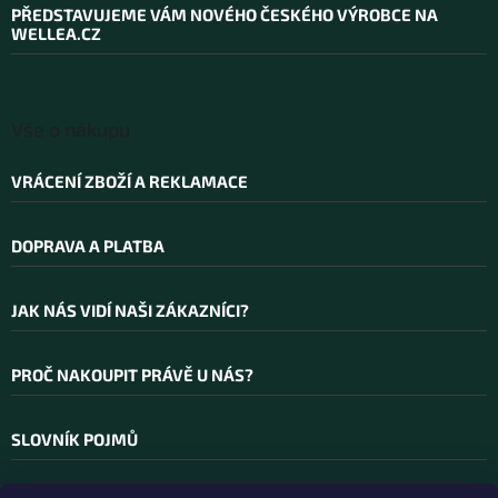
a
PŘEDSTAVUJEME VÁM NOVÉHO ČESKÉHO VÝROBCE NA
t
WELLEA.CZ
í
Vše o nákupu
VRÁCENÍ ZBOŽÍ A REKLAMACE
DOPRAVA A PLATBA
JAK NÁS VIDÍ NAŠI ZÁKAZNÍCI?
PROČ NAKOUPIT PRÁVĚ U NÁS?
SLOVNÍK POJMŮ