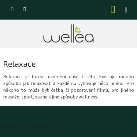
Přejít
NÁKUP
na
KOŠÍK
obsah
Relaxace
Relaxace je forma uvolnění duše i těla. Existuje mnoho
způsobu jak relaxovat a každému vyhovuje něco jiného. Pro
někoho to může být četba či pozorování filmů, pro jiného
masáže, sport, sauna a jiné způsoby wellness.
Z
á
Novinky a zajímavosti
p