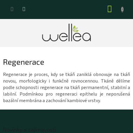
Přejít
NÁKUP
na
KOŠÍK
obsah
Regenerace
Regenerace je proces, kdy se tkáň zaniklá obnovuje na tkáň
novou, morfologicky i funkčně rovnocennou. Tkáně dělíme
podle schopnosti regenerace na tkáň permanentní, stabilní a
labilní. Podmínkou pro regeneraci epithelu je neporušená
bazální membrána a zachování kambiové vrstvy.
Z
á
Novinky a zajímavosti