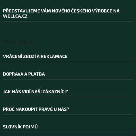
p
a
PŘEDSTAVUJEME VÁM NOVÉHO ČESKÉHO VÝROBCE NA
t
WELLEA.CZ
í
Vše o nákupu
VRÁCENÍ ZBOŽÍ A REKLAMACE
DOPRAVA A PLATBA
JAK NÁS VIDÍ NAŠI ZÁKAZNÍCI?
PROČ NAKOUPIT PRÁVĚ U NÁS?
SLOVNÍK POJMŮ