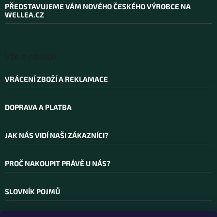
a
PŘEDSTAVUJEME VÁM NOVÉHO ČESKÉHO VÝROBCE NA
t
WELLEA.CZ
í
Vše o nákupu
VRÁCENÍ ZBOŽÍ A REKLAMACE
DOPRAVA A PLATBA
JAK NÁS VIDÍ NAŠI ZÁKAZNÍCI?
PROČ NAKOUPIT PRÁVĚ U NÁS?
SLOVNÍK POJMŮ