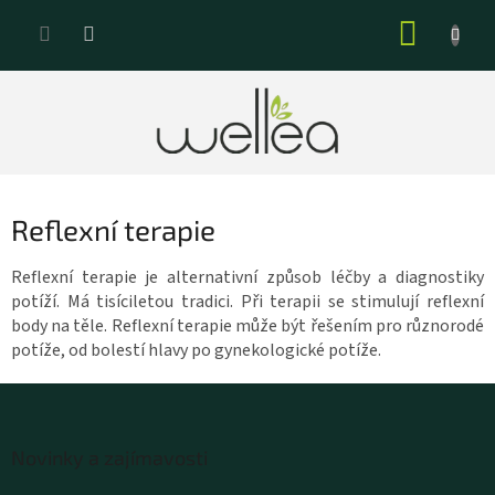
Přejít
NÁKUP
na
KOŠÍK
obsah
Reflexní terapie
Reflexní terapie je alternativní způsob léčby a diagnostiky
potíží. Má tisíciletou tradici. Při terapii se stimulují reflexní
body na těle. Reflexní terapie může být řešením pro různorodé
potíže, od bolestí hlavy po gynekologické potíže.
Z
á
Novinky a zajímavosti
p