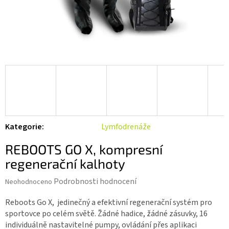
Kategorie
:
Lymfodrenáže
REBOOTS GO X, kompresní
regenerační kalhoty
Průměrné
Podrobnosti hodnocení
Neohodnoceno
hodnocení
produktu
Reboots Go X, jedinečný a efektivní regenerační systém pro
je
sportovce po celém světě. Žádné hadice, žádné zásuvky, 16
0,0
individuálně nastavitelné pumpy, ovládání přes aplikaci
z 5