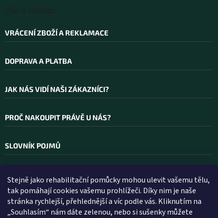
Vše o nákupu
VRÁCENÍ ZBOŽÍ A REKLAMACE
DOPRAVA A PLATBA
JAK NÁS VIDÍ NAŠI ZÁKAZNÍCI?
PROČ NAKOUPIT PRÁVĚ U NÁS?
SLOVNÍK POJMŮ
Stejně jako rehabilitační pomůcky mohou ulevit vašemu tělu,
Kontakt
tak pomáhají cookies vašemu prohlížeči. Díky nim je naše
stránka rychlejší, přehlednější a víc podle vás. Kliknutím na
INFO
@
WELLEA.CZ
„Souhlasím“ nám dáte zelenou, nebo si sušenky můžete