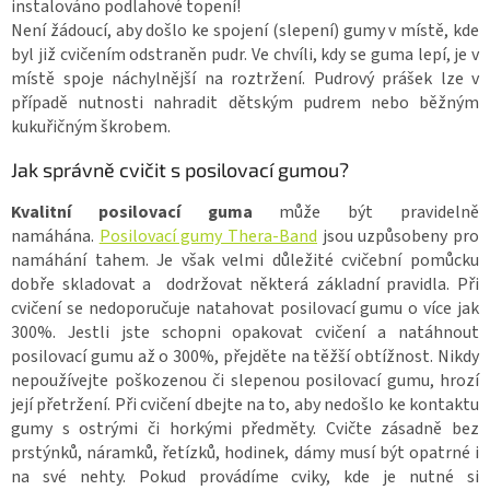
instalováno podlahové topení!
Není žádoucí, aby došlo ke spojení (slepení) gumy v místě, kde
byl již cvičením odstraněn pudr. Ve chvíli, kdy se guma lepí, je v
místě spoje náchylnější na roztržení. Pudrový prášek lze v
případě nutnosti nahradit dětským pudrem nebo běžným
kukuřičným škrobem.
Jak správně cvičit s posilovací gumou?
Kvalitní posilovací guma
může být pravidelně
namáhána.
Posilovací gumy Thera-Band
jsou uzpůsobeny pro
namáhání tahem. Je však velmi důležité cvičební pomůcku
dobře skladovat a dodržovat některá základní pravidla. Při
cvičení se nedoporučuje natahovat posilovací gumu o více jak
300%. Jestli jste schopni opakovat cvičení a natáhnout
posilovací gumu až o 300%, přejděte na těžší obtížnost. Nikdy
nepoužívejte poškozenou či slepenou posilovací gumu, hrozí
její přetržení. Při cvičení dbejte na to, aby nedošlo ke kontaktu
gumy s ostrými či horkými předměty. Cvičte zásadně bez
prstýnků, náramků, řetízků, hodinek, dámy musí být opatrné i
na své nehty. Pokud provádíme cviky, kde je nutné si