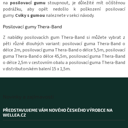
na
posilovací gumu
stoupnout, je důležité mít očištěnou
podrážku, aby opět nedošlo k poškození posilovací
gumy.
Cviky s gumou
naleznete v sekci návody.
Posilovací gumy Thera-Band
Z nabídky posilovacích gum Thera-Band si můžete vybrat z
pěti různě dlouhých variant: posilovací guma Thera-Band o
délce 2m, posilovací guma Thera-Band o délce 5,5m, posilovací
guma Thera-Band o délce 45,5m, posilovací guma Thera-Band
o délce 2,5m v cestovním obalu a posilovací guma Thera-Band
v distributorském balení 15 x 1,5m.
Z
á
Novinky a zajímavosti
p
a
PŘEDSTAVUJEME VÁM NOVÉHO ČESKÉHO VÝROBCE NA
t
WELLEA.CZ
í