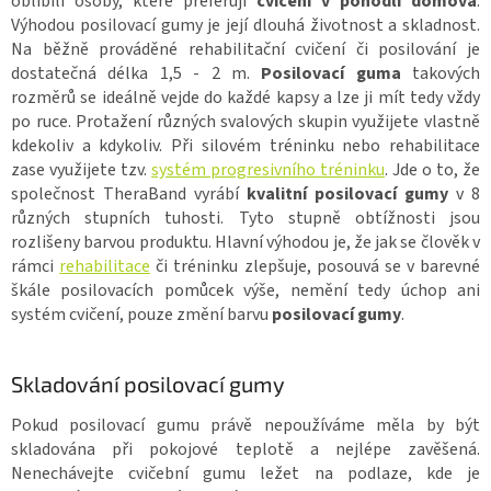
oblíbili osoby, které preferují
cvičení v pohodlí domova
.
Výhodou posilovací gumy je její dlouhá životnost a skladnost.
Na běžně prováděné rehabilitační cvičení či posilování je
dostatečná délka 1,5 - 2 m.
Posilovací guma
takových
rozměrů se ideálně vejde do každé kapsy a lze ji mít tedy vždy
po ruce. Protažení různých svalových skupin využijete vlastně
kdekoliv a kdykoliv. Při silovém tréninku nebo rehabilitace
zase využijete tzv.
systém progresivního tréninku
. Jde o to, že
společnost TheraBand vyrábí
kvalitní posilovací gumy
v 8
různých stupních tuhosti. Tyto stupně obtížnosti jsou
rozlišeny barvou produktu. Hlavní výhodou je, že jak se člověk v
rámci
rehabilitace
či tréninku zlepšuje, posouvá se v barevné
škále posilovacích pomůcek výše, nemění tedy úchop ani
systém cvičení, pouze změní barvu
posilovací gumy
.
Skladování posilovací gumy
Pokud posilovací gumu právě nepoužíváme měla by být
skladována při pokojové teplotě a nejlépe zavěšená.
Nenechávejte cvičební gumu ležet na podlaze, kde je