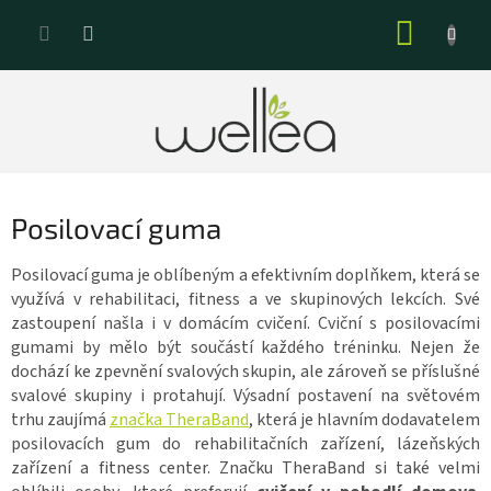
Přejít
NÁKUP
na
KOŠÍK
obsah
Posilovací guma
Posilovací guma je oblíbeným a efektivním doplňkem, která se
využívá v rehabilitaci, fitness a ve skupinových lekcích. Své
zastoupení našla i v domácím cvičení. Cviční s posilovacími
gumami by mělo být součástí každého tréninku. Nejen že
dochází ke zpevnění svalových skupin, ale zároveň se příslušné
svalové skupiny i protahují. Výsadní postavení na světovém
trhu zaujímá
značka Thera­Band
, která je hlavním dodavatelem
posilovacích gum do rehabilitačních zařízení, lázeňských
zařízení a fitness center. Značku Thera­Band si také velmi