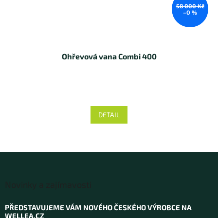
58 000 Kč
–0 %
Ohřevová vana Combi 400
DETAIL
Z
á
Novinky a zajímavosti
p
a
PŘEDSTAVUJEME VÁM NOVÉHO ČESKÉHO VÝROBCE NA
t
WELLEA.CZ