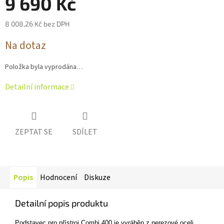
9 690 Kč
8 008,26 Kč bez DPH
Měrná
Na dotaz
cena:
Položka byla vyprodána…
Detailní informace
ZEPTAT SE
SDÍLET
Popis
Hodnocení
Diskuze
Detailní popis produktu
Podstavec pro přístroj Combi 400 je vyráběn z nerezové oceli.