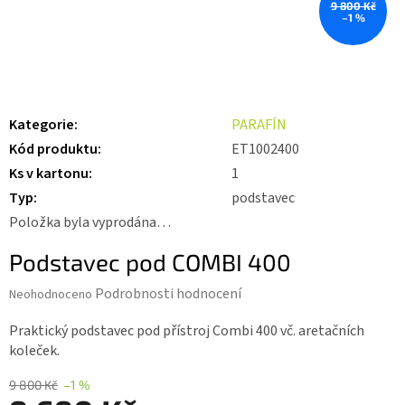
9 800 Kč
–1 %
Kategorie
:
PARAFÍN
Kód produktu
:
ET1002400
Ks v kartonu
:
1
Typ
:
podstavec
Položka byla vyprodána…
Podstavec pod COMBI 400
Průměrné
Podrobnosti hodnocení
Neohodnoceno
hodnocení
produktu
Praktický podstavec pod přístroj Combi 400 vč. aretačních
je
koleček.
0,0
z 5
9 800 Kč
–1 %
hvězdiček.