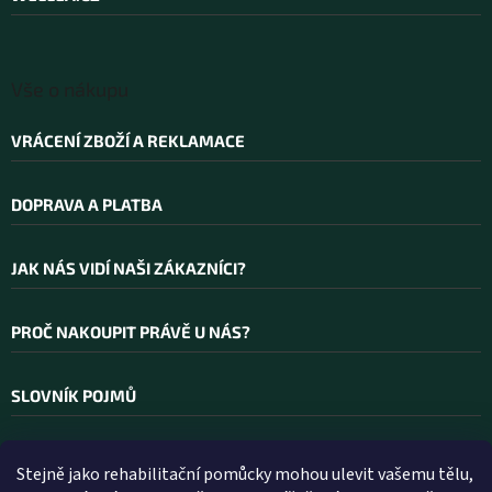
í
Vše o nákupu
VRÁCENÍ ZBOŽÍ A REKLAMACE
DOPRAVA A PLATBA
JAK NÁS VIDÍ NAŠI ZÁKAZNÍCI?
PROČ NAKOUPIT PRÁVĚ U NÁS?
SLOVNÍK POJMŮ
Stejně jako rehabilitační pomůcky mohou ulevit vašemu tělu,
Kontakt