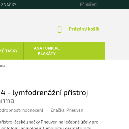
Přihlášení
 ZNAČKY
NÁKUPNÍ
Prázdný košík
KOŠÍK
ANATOMICKÉ
KÉ TAŠKY
PLAKÁTY
CHLADOVÁ
rma
SAUNOVÁNÍ
TERAPIE
KOLOIDNÍ
ZDRAVOTNICKÁ
STŘÍBRO,
TECHNIKA
4 - lymfodrenážní přístroj
ZLATO, ZINEK
arma
odrobnosti hodnocení
Značka:
Pneuven
řístroj české značky Pneuven na léčebné účely pro
 lymfologii,angiologii, flebologii i dermatologii.