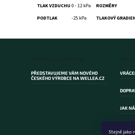
TLAK VZDUCHU
0 - 12 kPa
ROZMĚRY
PODTLAK
-25 kPa
TLAKOVÝ GRADIE
Z
á
Novinky a zajímavosti
Vše o
p
a
PŘEDSTAVUJEME VÁM NOVÉHO
VRÁCE
t
ČESKÉHO VÝROBCE NA WELLEA.CZ
í
DOPRA
JAK NÁ
PROČ N
Stejně jako 