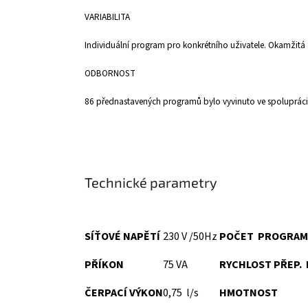
VARIABILITA
Individuální program pro konkrétního uživatele. Okamžitá 
ODBORNOST
86 přednastavených programů bylo vyvinuto ve spolupráci s
Technické parametry
SÍŤOVÉ NAPĚTÍ
230 V /50Hz
POČET PROGRA
PŘÍKON
75 VA
RYCHLOST PŘEP.
ČERPACÍ VÝKON
0,75 l/s
HMOTNOST