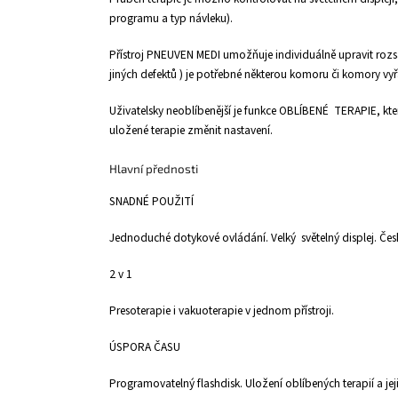
programu a typ návleku).
Přístroj PNEUVEN MEDI umožňuje individuálně upravit ro
jiných defektů ) je potřebné některou komoru či komory vy
Uživatelsky neoblíbenější je funkce OBLÍBENÉ TERAPIE, kte
uložené terapie změnit nastavení.
Hlavní přednosti
SNADNÉ POUŽITÍ
Jednoduché dotykové ovládání. Velký světelný displej. Če
2 v 1
Presoterapie i vakuoterapie v jednom přístroji.
ÚSPORA ČASU
Programovatelný flashdisk. Uložení oblíbených terapií a jeji