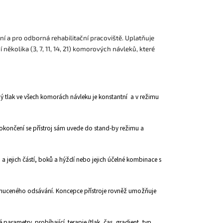
í a pro odborná rehabilitační pracoviště. Uplatňuje
ěkolika (3, 7, 11, 14, 21) komorových návleků, které
 tlak ve všech komorách návleku je konstantní a v režimu
okončení se přístroj sám uvede do stand-by režimu a
 jejich částí, boků a hýždí nebo jejich účelné kombinace s
 nuceného odsávání. Koncepce přístroje rovněž umožňuje
parametry probíhající terapie (tlak, čas, gradient, typ