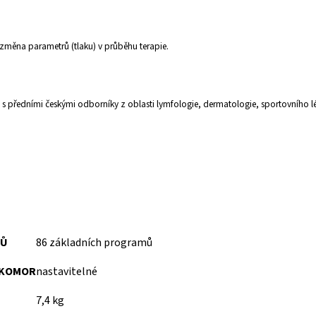
změna parametrů (tlaku) v průběhu terapie.
 předními českými odborníky z oblasti lymfologie, dermatologie, sportovního léka
MŮ
86 základních programů
 KOMOR
nastavitelné
7,4 kg