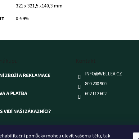
321 x 321,5 x140,3 mm
NT
0-99%
 nákupu
Kontakt
INFO
@
WELLEA.CZ
NÍ ZBOŽÍ A REKLAMACE
800 200 900
VA A PLATBA
602 112 602
S VIDÍ NAŠI ZÁKAZNÍCI?
AKOUPIT PRÁVĚ U NÁS?
rehabilitační pomůcky mohou ulevit vašemu tělu, tak