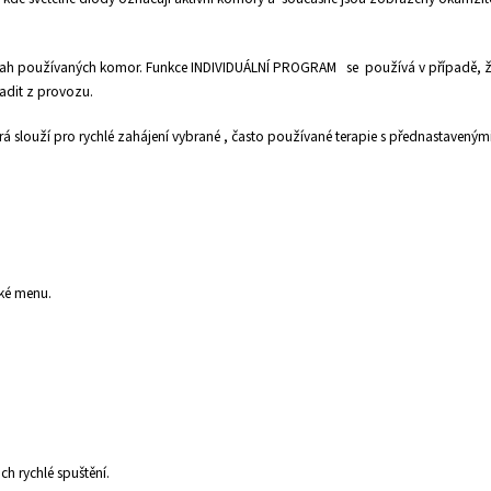
zsah používaných komor. Funkce INDIVIDUÁLNÍ PROGRAM se používá v případě, ž
řadit z provozu.
rá slouží pro rychlé zahájení vybrané , často používané terapie s přednastaveným
ské menu.
ch rychlé spuštění.