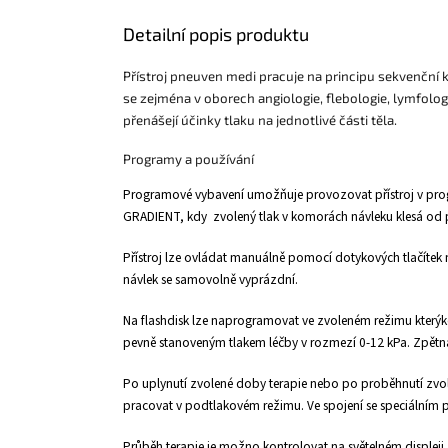
Detailní popis produktu
Přístroj pneuven medi pracuje na principu sekvenční k
se zejména v oborech angiologie, flebologie, lymfologi
přenášejí účinky tlaku na jednotlivé části těla.
Programy a používání
Programové vybavení umožňuje provozovat přístroj v progr
GRADIENT, kdy zvolený tlak v komorách návleku klesá od pe
Přístroj lze ovládat manuálně pomocí dotykových tlačítek 
návlek se samovolně vyprázdní.
Na flashdisk lze naprogramovat ve zvoleném režimu kterýko
pevně stanoveným tlakem léčby v rozmezí 0-12 kPa. Zpětná
Po uplynutí zvolené doby terapie nebo po proběhnutí zvo
pracovat v podtlakovém režimu. Ve spojení se speciálním pří
Průběh terapie je možno kontrolovat na světelném displeji