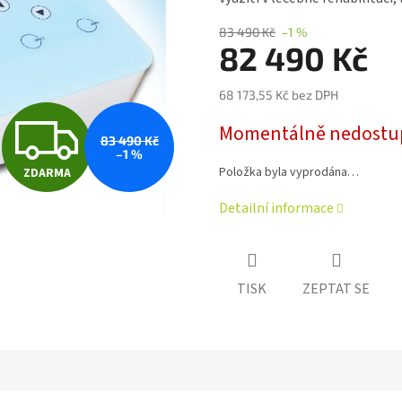
0,0
z 5
83 490 Kč
–1 %
hvězdiček.
82 490 Kč
68 173,55 Kč bez DPH
Z
Měrná
Momentálně nedostu
cena:
83 490 Kč
–1 %
Položka byla vyprodána…
ZDARMA
D
Detailní informace
A
TISK
ZEPTAT SE
R
M