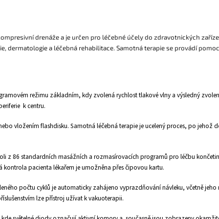
A
ompresivní drenáže a je určen pro léčebné účely do zdravotnických zařízen
e, dermatologie a léčebná rehabilitace. Samotná terapie se provádí pomocí n
amovém režimu základním, kdy zvolená rychlost tlakové vlny a výsledný zvolený
riferie k centru.
nebo vložením flashdisku. Samotná léčebná terapie je ucelený proces, po jehož d
li z 86 standardních masážních a rozmasírovacích programů pro léčbu končetin a
 kontrola pacienta lékařem je umožněna přes čipovou kartu.
leného počtu cyklů je automaticky zahájeno vyprazdňování návleku, včetně jeho
slušenstvím lze přístroj užívat k vakuoterapii.
, kde světelné diody označují aktivní komory a současně jsou zobrazeny okamžité 