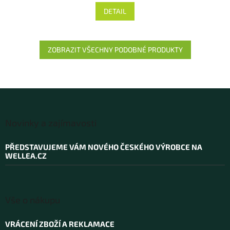
DETAIL
ZOBRAZIT VŠECHNY PODOBNÉ PRODUKTY
Z
á
Novinky a zajímavosti
p
a
PŘEDSTAVUJEME VÁM NOVÉHO ČESKÉHO VÝROBCE NA
t
WELLEA.CZ
í
Vše o nákupu
VRÁCENÍ ZBOŽÍ A REKLAMACE