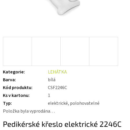
Kategorie
:
LEHÁTKA
Barva
:
bílá
Kód produktu
:
CSF2246C
Ks v kartonu
:
1
Typ
:
elektrické, polohovatelné
Položka byla vyprodána…
Pedikérské křeslo elektrické 2246C