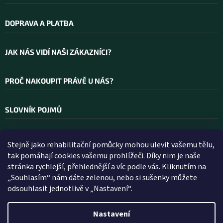
DOPRAVA A PLATBA
JAK NÁS VIDÍ NAŠI ZÁKAZNÍCI?
PROČ NAKOUPIT PRÁVĚ U NÁS?
SLOVNÍK POJMŮ
Stejně jako rehabilitační pomůcky mohou ulevit vašemu tělu,
Kontakt
tak pomáhají cookies vašemu prohlížeči. Díky nim je naše
stránka rychlejší, přehlednější a víc podle vás. Kliknutím na
INFO
@
WELLEA.CZ
„Souhlasím“ nám dáte zelenou, nebo si sušenky můžete
odsouhlasit jednotlivě v „Nastavení“.
800 200 900
602 112 602
Nastavení