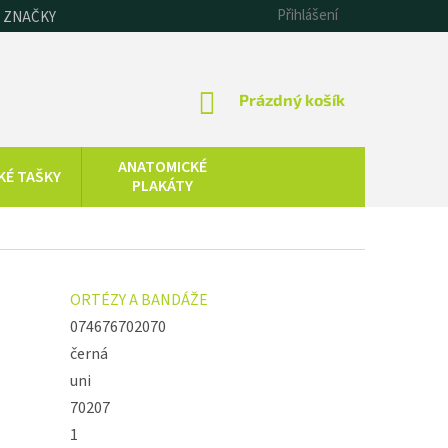
Přihlášení
 ZNAČKY
NÁKUPNÍ
Prázdný košík
KOŠÍK
ANATOMICKÉ
KÉ TAŠKY
PLAKÁTY
CHLADOVÁ
SAUNOVÁNÍ
TERAPIE
KOLOIDNÍ
ZDRAVOTNICKÁ
ORTÉZY A BANDÁŽE
STŘÍBRO,
TECHNIKA
ZLATO, ZINEK
074676702070
černá
uni
70207
1