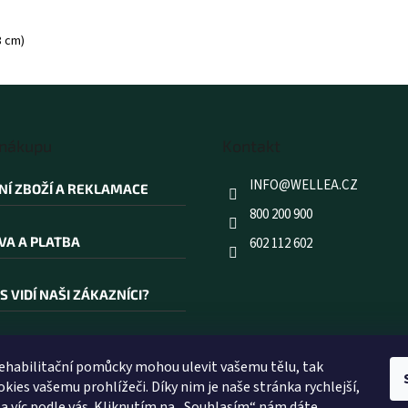
8 cm)
 nákupu
Kontakt
INFO
@
WELLEA.CZ
NÍ ZBOŽÍ A REKLAMACE
800 200 900
VA A PLATBA
602 112 602
S VIDÍ NAŠI ZÁKAZNÍCI?
AKOUPIT PRÁVĚ U NÁS?
rehabilitační pomůcky mohou ulevit vašemu tělu, tak
kies vašemu prohlížeči. Díky nim je naše stránka rychlejší,
ÍK POJMŮ
 a víc podle vás. Kliknutím na „Souhlasím“ nám dáte