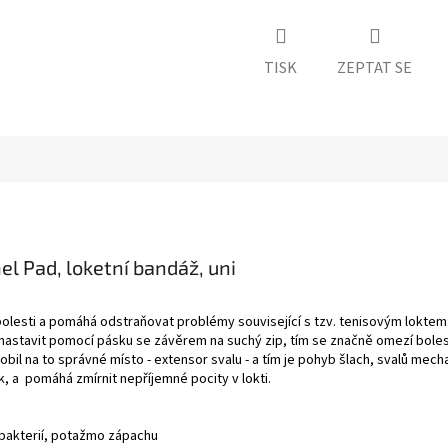
TISK
ZEPTAT SE
 Pad, loketní bandáž, uni
d bolesti a pomáhá odstraňovat problémy související s tzv. tenisovým lokte
 nastavit pomocí pásku se závěrem na suchý zip, tím se značně omezí boles
obil na to správné místo - extensor svalu - a tím je pohyb šlach, svalů mec
, a pomáhá zmírnit nepříjemné pocity v lokti.
u bakterií, potažmo zápachu