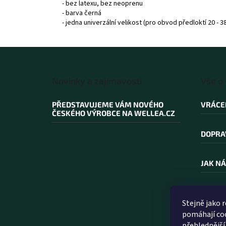
- bez latexu, bez neoprenu
- barva černá
- jedna univerzální velikost (pro obvod předloktí 20 - 3
Z
á
Novinky a zajímavosti
Vše o
p
a
PŘEDSTAVUJEME VÁM NOVÉHO
VRÁCE
t
ČESKÉHO VÝROBCE NA WELLEA.CZ
í
DOPRA
JAK NÁ
PROČ N
Stejně jako 
pomáhají coo
SLOVN
přehlednější