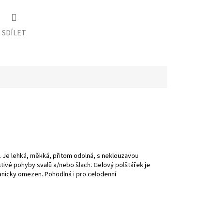
SDÍLET
m. Je lehká, měkká, přitom odolná, s neklouzavou
tivé pohyby svalů a/nebo šlach. Gelový polštářek je
hanicky omezen. Pohodlná i pro celodenní