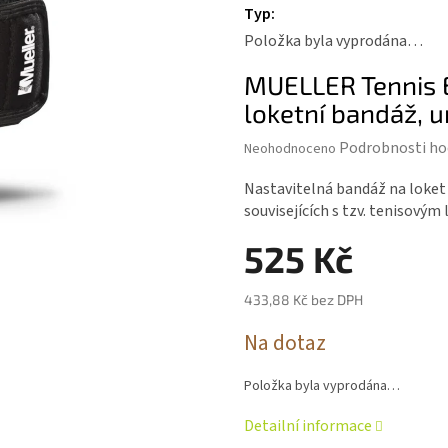
Typ
:
Položka byla vyprodána…
MUELLER Tennis 
loketní bandáž, u
Průměrné
Podrobnosti ho
Neohodnoceno
hodnocení
produktu
Nastavitelná bandáž na loket
je
souvisejících s tzv. tenisovým
0,0
z 5
525 Kč
hvězdiček.
433,88 Kč bez DPH
Měrná
Na dotaz
cena:
Položka byla vyprodána…
Detailní informace