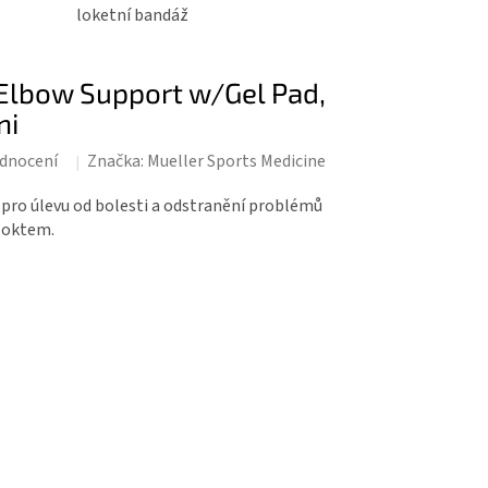
loketní bandáž
Elbow Support w/Gel Pad,
ni
dnocení
Značka:
Mueller Sports Medicine
 pro úlevu od bolesti a odstranění problémů
 loktem.