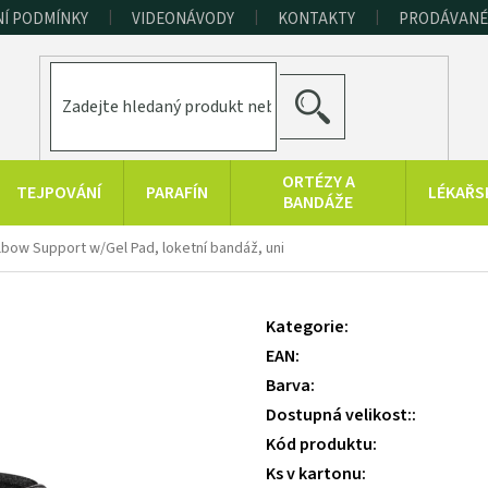
Í PODMÍNKY
VIDEONÁVODY
KONTAKTY
PRODÁVANÉ
HLEDAT
ORTÉZY A
TEJPOVÁNÍ
PARAFÍN
LÉKAŘS
BANDÁŽE
ERAPEUTICKÉ
SPORT A
RAŠELINOVÉ
bow Support w/Gel Pad, loketní bandáž, uni
POMŮCKY
FITNESS
VÝROBKY
HYGIENA A
KONOPNÉ
PRODUKTY Z
Kategorie
:
DOPLŇKY
PRODUKTY
MRTVÉHO MOŘE
EAN
:
Barva
:
Dostupná velikost:
:
Kód produktu
:
Ks v kartonu
: