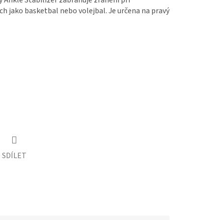
 Ankle Stabilizer zabraňuje zranění při
ch jako basketbal nebo volejbal. Je určena na pravý
SDÍLET