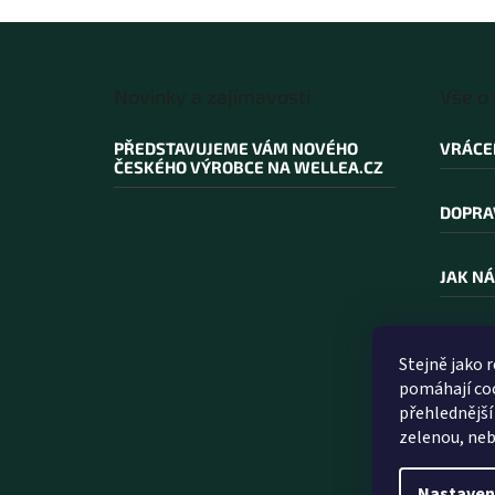
Z
á
Novinky a zajímavosti
Vše o
p
a
PŘEDSTAVUJEME VÁM NOVÉHO
VRÁCE
t
ČESKÉHO VÝROBCE NA WELLEA.CZ
í
DOPRA
JAK NÁ
PROČ N
Stejně jako 
pomáhají coo
SLOVN
přehlednější
zelenou, neb
Nastaven