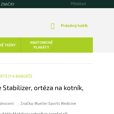
Přihlášení
 ZNAČKY
NÁKUPNÍ
Prázdný košík
KOŠÍK
ANATOMICKÉ
KÉ TAŠKY
PLAKÁTY
CHLADOVÁ
SAUNOVÁNÍ
TERAPIE
KOLOIDNÍ
ZDRAVOTNICKÁ
RTÉZY A BANDÁŽE
STŘÍBRO,
TECHNIKA
ZLATO, ZINEK
Stabilizer, ortéza na kotník,
dnocení
Značka:
Mueller Sports Medicine