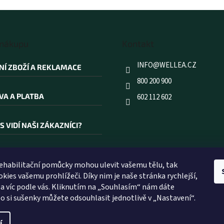
 nákupu
Kontakt
INFO
@
WELLEA.CZ
NÍ ZBOŽÍ A REKLAMACE
800 200 900
VA A PLATBA
602 112 602
S VIDÍ NAŠI ZÁKAZNÍCI?
AKOUPIT PRÁVĚ U NÁS?
rehabilitační pomůcky mohou ulevit vašemu tělu, tak
kies vašemu prohlížeči. Díky nim je naše stránka rychlejší,
ÍK POJMŮ
 a víc podle vás. Kliknutím na „Souhlasím“ nám dáte
o si sušenky můžete odsouhlasit jednotlivě v „Nastavení“.
í