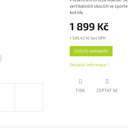
Preventivní ortéza Mueller Sky
je
vertikálních skocích ve sporte
0,0
kotník.
z 5
hvězdiček.
1 899 Kč
1 569,42 Kč bez DPH
Měrná
ZVOLTE VARIANTU
cena:
Detailní informace
TISK
ZEPTAT SE