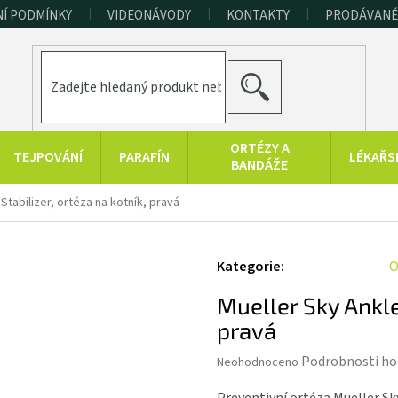
Í PODMÍNKY
VIDEONÁVODY
KONTAKTY
PRODÁVANÉ
HLEDAT
ORTÉZY A
TEJPOVÁNÍ
PARAFÍN
LÉKAŘS
BANDÁŽE
ERAPEUTICKÉ
SPORT A
RAŠELINOVÉ
Stabilizer, ortéza na kotník, pravá
POMŮCKY
FITNESS
VÝROBKY
HYGIENA A
KONOPNÉ
PRODUKTY Z
Kategorie
:
O
DOPLŇKY
PRODUKTY
MRTVÉHO MOŘE
Mueller Sky Ankle 
pravá
Průměrné
Podrobnosti ho
Neohodnoceno
hodnocení
produktu