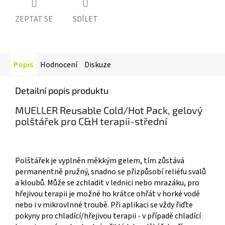
ZEPTAT SE
SDÍLET
Popis
Hodnocení
Diskuze
Detailní popis produktu
MUELLER Reusable Cold/Hot Pack, gelový
polštářek pro C&H terapii-střední
Polštářek je vyplněn měkkým gelem, tím zůstává
permanentně pružný, snadno se přizpůsobí reliéfu svalů
a kloubů. Může se zchladit v lednici nebo mrazáku, pro
hřejivou terapii je možné ho krátce ohřát v horké vodě
nebo i v mikrovlnné troubě. Při aplikaci se vždy řiďte
pokyny pro chladící/hřejivou terapii - v případě chladící