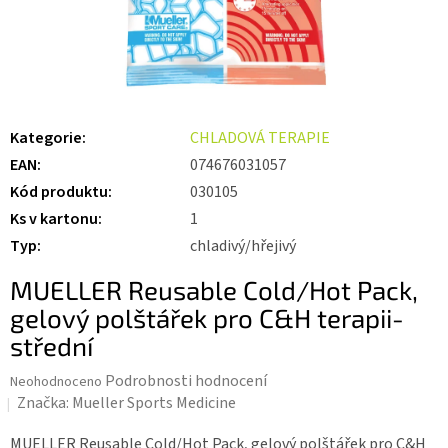
Kategorie
:
CHLADOVÁ TERAPIE
EAN
:
074676031057
Kód produktu
:
030105
Ks v kartonu
:
1
Typ
:
chladivý/hřejivý
MUELLER Reusable Cold/Hot Pack,
gelový polštářek pro C&H terapii-
střední
Průměrné
Podrobnosti hodnocení
Neohodnoceno
hodnocení
Značka:
Mueller Sports Medicine
produktu
je
MUELLER Reusable Cold/Hot Pack, gelový polštářek pro C&H