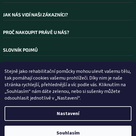
JAK NÁS VIDÍ NAŠI ZÁKAZNÍCI?
PROČ NAKOUPIT PRÁVĚ U NÁS?
SLOVNÍK POJMŮ
Stejně jako rehabilitační pomůcky mohou ulevit vašemu tělu,
Kontakt
tak pomáhají cookies vašemu prohlížeči. Díky nim je naše
stránka rychlejší, přehlednější a víc podle vás. Kliknutím na
INFO
@
WELLEA.CZ
„Souhlasím“ nám dáte zelenou, nebo si sušenky můžete
odsouhlasit jednotlivě v „Nastavení“.
800 200 900
602 112 602
Nastavení
Vytvořil Shoptet
Souhlasím