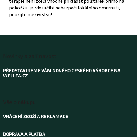
terapie není zcela vhodné přikládat polštářek přímo na
pokožku, je zde určité nebezpečí lokálního omrznutí,
použijte mezivrstvu!
Z
á
Novinky a zajímavosti
p
a
PŘEDSTAVUJEME VÁM NOVÉHO ČESKÉHO VÝROBCE NA
t
WELLEA.CZ
í
Vše o nákupu
VRÁCENÍ ZBOŽÍ A REKLAMACE
DOPRAVA A PLATBA