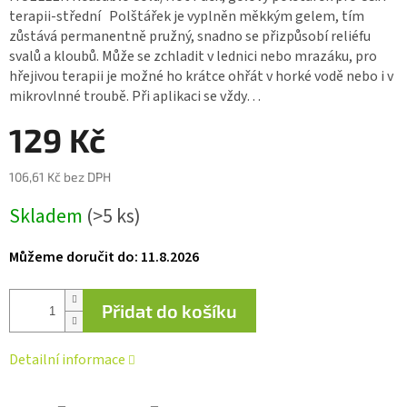
0,0
terapii-střední Polštářek je vyplněn měkkým gelem, tím
z 5
zůstává permanentně pružný, snadno se přizpůsobí reliéfu
hvězdiček.
svalů a kloubů. Může se zchladit v lednici nebo mrazáku, pro
hřejivou terapii je možné ho krátce ohřát v horké vodě nebo i v
mikrovlnné troubě. Při aplikaci se vždy…
129 Kč
106,61 Kč bez DPH
Měrná
Skladem
(>5 ks)
cena:
Můžeme doručit do:
11.8.2026
Přidat do košíku
Detailní informace