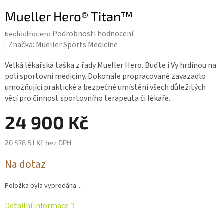
Mueller Hero® Titan™
Průměrné
Podrobnosti hodnocení
Neohodnoceno
hodnocení
Značka:
Mueller Sports Medicine
produktu
je
Velká lékařská taška z řady Mueller Hero. Buďte i Vy hrdinou na
0,0
poli sportovní medicíny. Dokonale propracované zavazadlo
z 5
umožňující praktické a bezpečné umístění všech důležitých
hvězdiček.
věcí pro činnost sportovního terapeuta či lékaře.
24 900 Kč
20 578,51 Kč bez DPH
Měrná
Na dotaz
cena:
Položka byla vyprodána…
Detailní informace