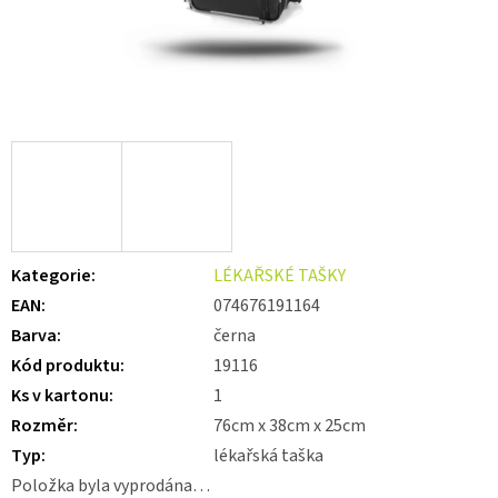
Kategorie
:
LÉKAŘSKÉ TAŠKY
EAN
:
074676191164
Barva
:
černa
Kód produktu
:
19116
Ks v kartonu
:
1
Rozměr
:
76cm x 38cm x 25cm
Typ
:
lékařská taška
Položka byla vyprodána…