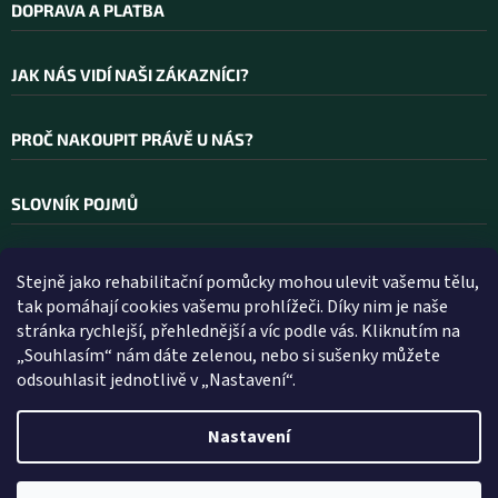
DOPRAVA A PLATBA
JAK NÁS VIDÍ NAŠI ZÁKAZNÍCI?
PROČ NAKOUPIT PRÁVĚ U NÁS?
SLOVNÍK POJMŮ
Stejně jako rehabilitační pomůcky mohou ulevit vašemu tělu,
Kontakt
tak pomáhají cookies vašemu prohlížeči. Díky nim je naše
stránka rychlejší, přehlednější a víc podle vás. Kliknutím na
INFO
@
WELLEA.CZ
„Souhlasím“ nám dáte zelenou, nebo si sušenky můžete
odsouhlasit jednotlivě v „Nastavení“.
800 200 900
602 112 602
Nastavení
Vytvořil Shoptet