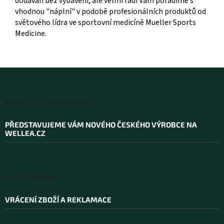
dodáván bez vybavení, ale velmi rádi Vám poradíme s
vhodnou "náplní" v podobě profesionálních produktů od
světového lídra ve sportovní medicíně Mueller Sports
Medicine.
Z
á
Novinky a zajímavosti
p
a
PŘEDSTAVUJEME VÁM NOVÉHO ČESKÉHO VÝROBCE NA
t
WELLEA.CZ
í
Vše o nákupu
VRÁCENÍ ZBOŽÍ A REKLAMACE