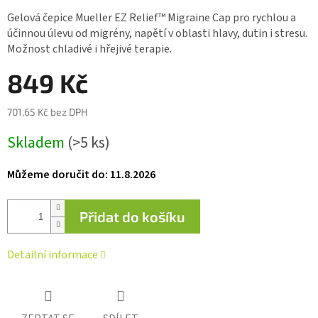
je
Gelová čepice Mueller EZ Relief™ Migraine Cap pro rychlou a
0,0
účinnou úlevu od migrény, napětí v oblasti hlavy, dutin i stresu.
z 5
Možnost chladivé i hřejivé terapie.
hvězdiček.
849 Kč
701,65 Kč bez DPH
Měrná
Skladem
(>5 ks)
cena:
Můžeme doručit do:
11.8.2026
Přidat do košíku
Detailní informace