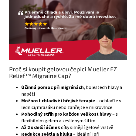
Proč si koupit gelovou čepici Mueller EZ
Relief™ Migraine Cap?
Účinná pomoc při migrénách
, bolestech hlavy a
napětí
Možnost chladivé i hřejivé terapie
– ochlaďte v
lednici/mrazáku nebo zahřejte v mikrovlnce
Pohodlný střih pro každou velikost hlavy
– s
flexibilním gelem a zesíleným šitím
Až 2 x delší účinek
díky silnější gelové vrstvě
Redukce světla a hluku
– ideální i při