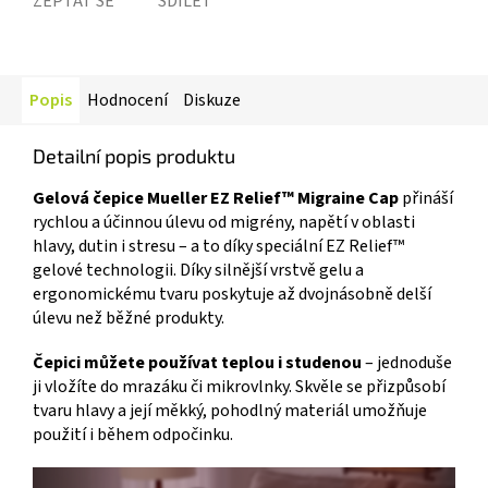
ZEPTAT SE
SDÍLET
Popis
Hodnocení
Diskuze
Detailní popis produktu
Gelová čepice Mueller EZ Relief™ Migraine Cap
přináší
rychlou a účinnou úlevu od migrény, napětí v oblasti
hlavy, dutin i stresu – a to díky speciální EZ Relief™
gelové technologii. Díky silnější vrstvě gelu a
ergonomickému tvaru poskytuje až dvojnásobně delší
úlevu než běžné produkty.
Čepici můžete používat teplou i studenou
– jednoduše
ji vložíte do mrazáku či mikrovlnky. Skvěle se přizpůsobí
tvaru hlavy a její měkký, pohodlný materiál umožňuje
použití i během odpočinku.