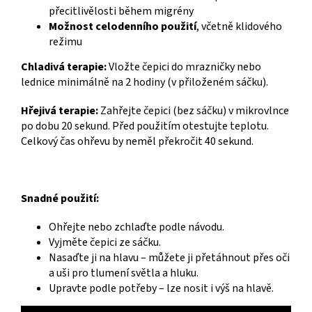
přecitlivělosti během migrény
Možnost celodenního použití
, včetně klidového
režimu
Chladivá terapie:
Vložte čepici do mrazničky nebo
lednice minimálně na 2 hodiny (v přiloženém sáčku).
Hřejivá terapie:
Zahřejte čepici (bez sáčku) v mikrovlnce
po dobu 20 sekund. Před použitím otestujte teplotu.
Celkový čas ohřevu by neměl překročit 40 sekund.
Snadné použití:
Ohřejte nebo zchlaďte podle návodu.
Vyjměte čepici ze sáčku.
Nasaďte ji na hlavu – můžete ji přetáhnout přes oči
a uši pro tlumení světla a hluku.
Upravte podle potřeby – lze nosit i výš na hlavě.