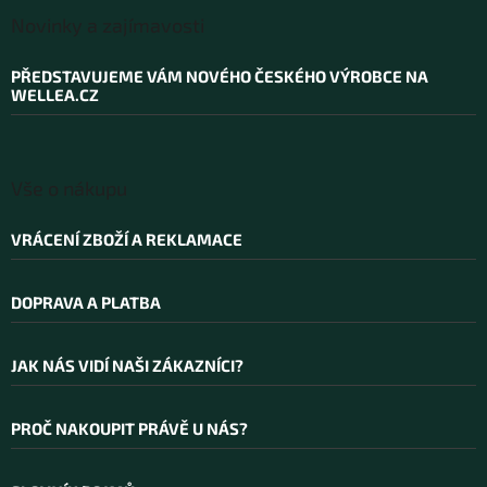
á
Novinky a zajímavosti
p
a
PŘEDSTAVUJEME VÁM NOVÉHO ČESKÉHO VÝROBCE NA
t
WELLEA.CZ
í
Vše o nákupu
VRÁCENÍ ZBOŽÍ A REKLAMACE
DOPRAVA A PLATBA
JAK NÁS VIDÍ NAŠI ZÁKAZNÍCI?
PROČ NAKOUPIT PRÁVĚ U NÁS?