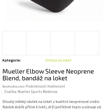
Kategorie
:
Ortéza na loket
Mueller Elbow Sleeve Neoprene
Blend, bandáž na loket
Průměrné
Podrobnosti hodnocení
Neohodnoceno
hodnocení
Značka:
Mueller Sports Medicine
produktu
je
Dlouhý měkký návlek na loket z kvalitní neoprenové směsi.
0,0
Návlek dobře přilne k lokti, drží potřebné teplo a ulevuje od
z 5