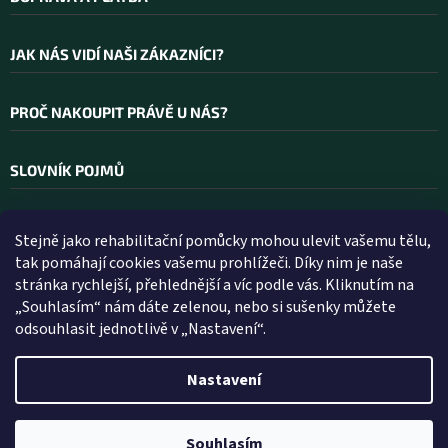
JAK NÁS VIDÍ NAŠI ZÁKAZNÍCI?
PROČ NAKOUPIT PRÁVĚ U NÁS?
SLOVNÍK POJMŮ
Stejně jako rehabilitační pomůcky mohou ulevit vašemu tělu,
Kontakt
tak pomáhají cookies vašemu prohlížeči. Díky nim je naše
stránka rychlejší, přehlednější a víc podle vás. Kliknutím na
INFO
@
WELLEA.CZ
„Souhlasím“ nám dáte zelenou, nebo si sušenky můžete
odsouhlasit jednotlivě v „Nastavení“.
800 200 900
602 112 602
Nastavení
Vytvořil Shoptet
Souhlasím