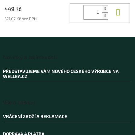
449 Kč
Do k
371,07 Kč bez DPH
Z
á
Novinky a zajímavosti
p
a
PŘEDSTAVUJEME VÁM NOVÉHO ČESKÉHO VÝROBCE NA
t
WELLEA.CZ
í
Vše o nákupu
VRÁCENÍ ZBOŽÍ A REKLAMACE
DOPRAVA A PLATBA