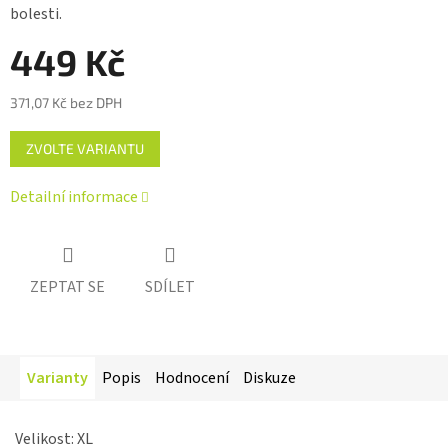
bolesti.
hvězdiček.
449 Kč
371,07 Kč bez DPH
Měrná
ZVOLTE VARIANTU
cena:
Detailní informace
ZEPTAT SE
SDÍLET
Varianty
Popis
Hodnocení
Diskuze
Velikost: XL