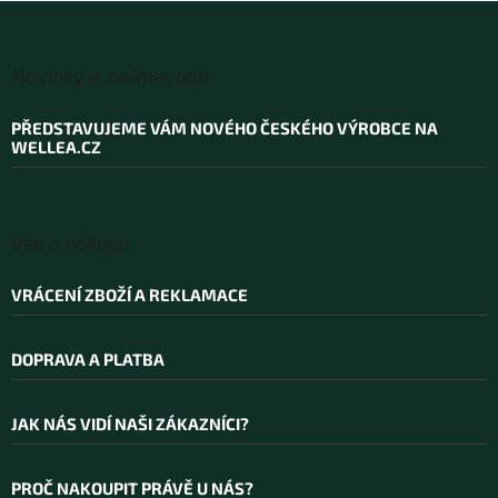
Z
á
Novinky a zajímavosti
p
a
PŘEDSTAVUJEME VÁM NOVÉHO ČESKÉHO VÝROBCE NA
t
WELLEA.CZ
í
Vše o nákupu
VRÁCENÍ ZBOŽÍ A REKLAMACE
DOPRAVA A PLATBA
JAK NÁS VIDÍ NAŠI ZÁKAZNÍCI?
PROČ NAKOUPIT PRÁVĚ U NÁS?