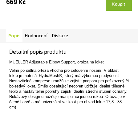
669 Kč
Koupit
Popis
Hodnocení
Diskuze
Detailní popis produktu
MUELLER Adjustable Elbow Support, ortéza na loket
Velmi pohodlná ortéza vhodná pro celodenní nošení. V oblasti
lokte je materiál HydraMesh
®
, který má výbornou prodyšnost.
Nastavitelná komprese umožňuje zajistit podporu pro poškozený či
bolestivý loket. Směs obsahující neopren udržuje ideální tělesné
teplo a nastavitelné popruhy zajistí ideální střední stupeň ochrany.
Rukávový design umožňuje manipulaci jednou rukou. Ortéza je v
černé barvě a má univerzální velikost pro obvod lokte 17,8 - 38
cm)