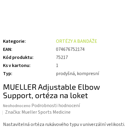
Kategorie
:
ORTÉZY A BANDÁŽE
EAN
:
074676752174
Kód produktu
:
75217
Ks v kartonu
:
1
Typ
:
prodyšná, kompresní
MUELLER Adjustable Elbow
Support, ortéza na loket
Průměrné
Podrobnosti hodnocení
Neohodnoceno
hodnocení
Značka:
Mueller Sports Medicine
produktu
je
Nastavitelná ortéza rukávového typu v univerzální velikosti.
0,0
z 5