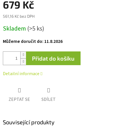
679 Kč
hvězdiček.
561,16 Kč bez DPH
Měrná
Skladem
(>5 ks)
cena:
Můžeme doručit do:
11.8.2026
Přidat do košíku
Detailní informace
ZEPTAT SE
SDÍLET
Související produkty