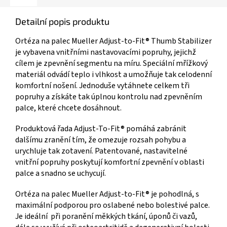
Detailní popis produktu
Ortéza na palec Mueller Adjust-to-Fit® Thumb Stabilizer
je vybavena vnitřními nastavovacími popruhy, jejichž
cílem je zpevnění segmentu na míru. Speciální mřížkový
materiál odvádí teplo i vlhkost a umožňuje tak celodenní
komfortní nošení. Jednoduše vytáhnete celkem tři
popruhy a získáte tak úplnou kontrolu nad zpevněním
palce, které chcete dosáhnout.
Produktová řada Adjust-To-Fit® pomáhá zabránit
dalšímu zranění tím, že omezuje rozsah pohybu a
urychluje tak zotavení. Patentované, nastavitelné
vnitřní popruhy poskytují komfortní zpevnění v oblasti
palce a snadno se uchycují.
Ortéza na palec Mueller Adjust-to-Fit® je pohodlná, s
maximální podporou pro oslabené nebo bolestivé palce.
Je ideální při poranění měkkých tkání, úponů či vazů,