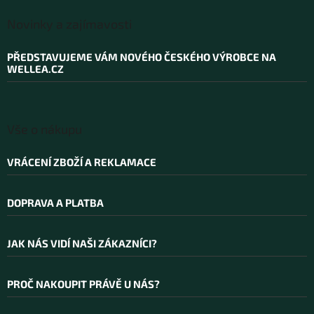
Z
á
Novinky a zajímavosti
p
a
PŘEDSTAVUJEME VÁM NOVÉHO ČESKÉHO VÝROBCE NA
t
WELLEA.CZ
í
Vše o nákupu
VRÁCENÍ ZBOŽÍ A REKLAMACE
DOPRAVA A PLATBA
JAK NÁS VIDÍ NAŠI ZÁKAZNÍCI?
PROČ NAKOUPIT PRÁVĚ U NÁS?