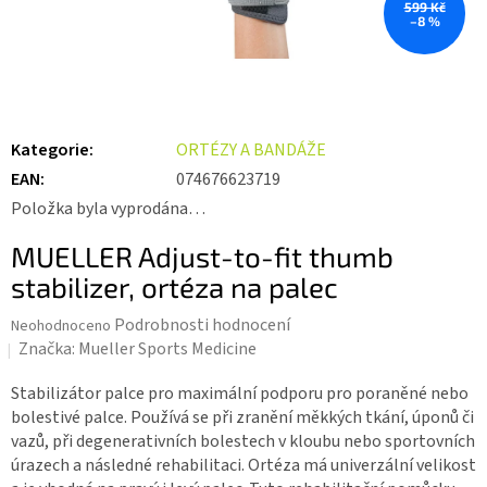
599 Kč
–8 %
Kategorie
:
ORTÉZY A BANDÁŽE
EAN
:
074676623719
Položka byla vyprodána…
MUELLER Adjust-to-fit thumb
stabilizer, ortéza na palec
Průměrné
Podrobnosti hodnocení
Neohodnoceno
hodnocení
Značka:
Mueller Sports Medicine
produktu
je
Stabilizátor palce pro maximální podporu pro poraněné nebo
0,0
bolestivé palce. Používá se při zranění měkkých tkání, úponů či
z 5
vazů, při degenerativních bolestech v kloubu nebo sportovních
hvězdiček.
úrazech a následné rehabilitaci. Ortéza má univerzální velikost