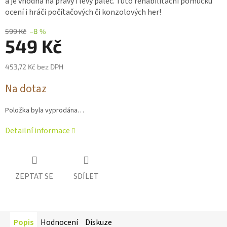
a je vhodná na pravý i levý palec. Tuto rehabilitační pomůcku
ocení i hráči počítačových či konzolových her!
599 Kč
–8 %
549 Kč
453,72 Kč bez DPH
Měrná
Na dotaz
cena:
Položka byla vyprodána…
Detailní informace
ZEPTAT SE
SDÍLET
Popis
Hodnocení
Diskuze