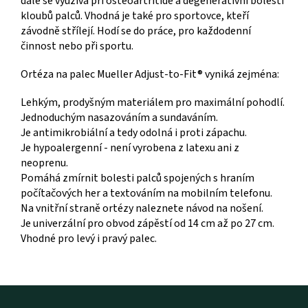
dále se využívá při osteoartritidě a degenerativní bolesti
kloubů palců. Vhodná je také pro sportovce, kteří
závodně střílejí. Hodí se do práce, pro každodenní
činnost nebo při sportu.
Ortéza na palec Mueller Adjust-to-Fit® vyniká zejména:
Lehkým, prodyšným materiálem pro maximální pohodlí.
Jednoduchým nasazováním a sundaváním.
Je antimikrobiální a tedy odolná i proti zápachu.
Je hypoalergenní - není vyrobena z latexu ani z
neoprenu.
Pomáhá zmírnit bolesti palců spojených s hraním
počítačových her a textováním na mobilním telefonu.
Na vnitřní straně ortézy naleznete návod na nošení.
Je univerzální pro obvod zápěstí od 14 cm až po 27 cm.
Vhodné pro levý i pravý palec.