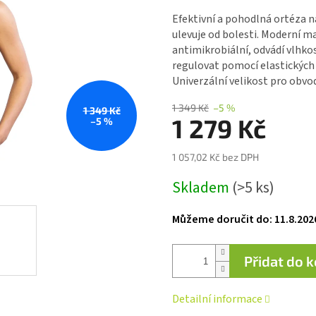
hodnocení
produktu
Efektivní a pohodlná ortéza n
je
ulevuje od bolesti. Moderní ma
5,0
antimikrobiální, odvádí vlhko
z 5
regulovat pomocí elastických
hvězdiček.
Univerzální velikost pro obvod
1 349 Kč
–5 %
1 349 Kč
1 279 Kč
–5 %
1 057,02 Kč bez DPH
Měrná
Skladem
(>5 ks)
cena:
Můžeme doručit do:
11.8.202
Přidat do 
Detailní informace