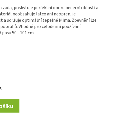
a záda, poskytuje perfektní oporu bederní oblasti a
teriál neobsahuje latex ani neopren, je
st a udržuje optimální tepelné klima. Zpevnění lze
 popruhů. Vhodné pro celodenní používání.
 pasu 50 - 101 cm.
6
košíku