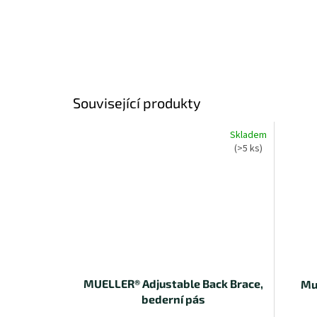
Související produkty
Skladem
(>5 ks)
MUELLER® Adjustable Back Brace,
Mu
bederní pás