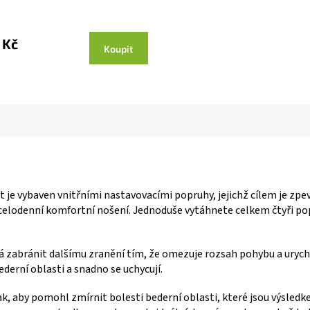
 Kč
Koupit
t je vybaven vnitřními nastavovacími popruhy, jejichž cílem je zp
 celodenní komfortní nošení. Jednoduše vytáhnete celkem čtyři po
 zabránit dalšímu zranění tím, že omezuje rozsah pohybu a urychl
derní oblasti a snadno se uchycují.
tak, aby pomohl zmírnit bolesti bederní oblasti, které jsou výsle