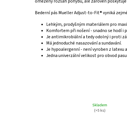
omezený rozsah pohybu, ale zároveň poskytuje 
Bederní pás Mueller Adjust-to-Fit® vyniká zejm
Lehkým, prodyšným materiálem pro maxi
Komfortem při nošení - snadno se hodí i p
Je antimikrobiální a tedy odolný i proti z
Má jednoduché nasazování a sundavání.
Je hypoalergenní - není vyroben z latexu 
Jedna univerzální velikost pro obvod pasu
Skladem
(>5 ks)