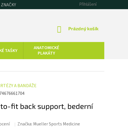
Přihlášení
 ZNAČKY
NÁKUPNÍ
Prázdný košík
KOŠÍK
ANATOMICKÉ
KÉ TAŠKY
PLAKÁTY
CHLADOVÁ
SAUNOVÁNÍ
TERAPIE
KOLOIDNÍ
ZDRAVOTNICKÁ
RTÉZY A BANDÁŽE
STŘÍBRO,
TECHNIKA
ZLATO, ZINEK
74676661704
o-fit back support, bederní
ocení
Značka:
Mueller Sports Medicine