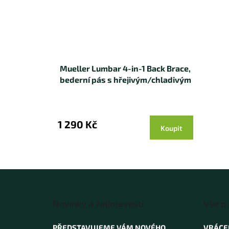
Mueller Lumbar 4-in-1 Back Brace,
bederní pás s hřejivým/chladivým
sáčkem
1 290 Kč
Koupit
Z
á
Novinky a zajímavosti
Vše o
p
a
PŘEDSTAVUJEME VÁM NOVÉHO
VRÁCE