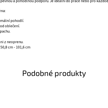
pevnou a pohodlnou podporu. Je ideální do práce nebo pro každod
éna:
mální pohodlí.
od oblečení.
ápachu.
ani z neoprenu.
 50,8 cm - 101,6 cm
Podobné produkty