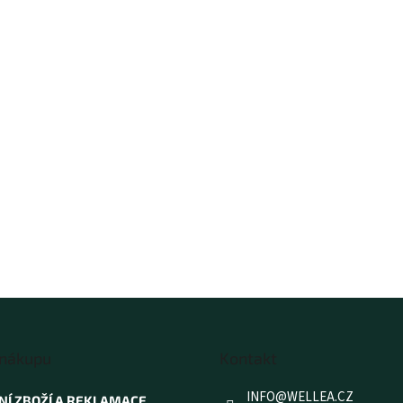
 nákupu
Kontakt
INFO
@
WELLEA.CZ
NÍ ZBOŽÍ A REKLAMACE