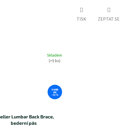
TISK
ZEPTAT SE
Skladem
(>5 ks)
1 490
Kč
–12 %
eller Lumbar Back Brace,
bederní pás