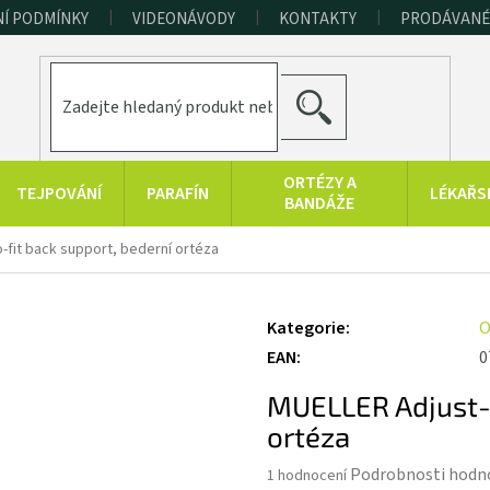
Í PODMÍNKY
VIDEONÁVODY
KONTAKTY
PRODÁVANÉ
HLEDAT
ORTÉZY A
TEJPOVÁNÍ
PARAFÍN
LÉKAŘS
BANDÁŽE
ERAPEUTICKÉ
SPORT A
RAŠELINOVÉ
-fit back support, bederní ortéza
POMŮCKY
FITNESS
VÝROBKY
HYGIENA A
KONOPNÉ
PRODUKTY Z
Kategorie
:
O
DOPLŇKY
PRODUKTY
MRTVÉHO MOŘE
EAN
:
0
MUELLER Adjust-t
ortéza
Průměrné
Podrobnosti hodn
1 hodnocení