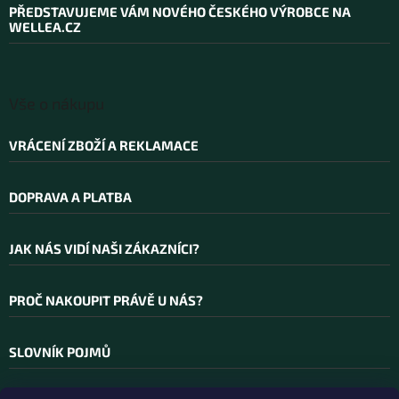
a
PŘEDSTAVUJEME VÁM NOVÉHO ČESKÉHO VÝROBCE NA
t
WELLEA.CZ
í
Vše o nákupu
VRÁCENÍ ZBOŽÍ A REKLAMACE
DOPRAVA A PLATBA
JAK NÁS VIDÍ NAŠI ZÁKAZNÍCI?
PROČ NAKOUPIT PRÁVĚ U NÁS?
SLOVNÍK POJMŮ