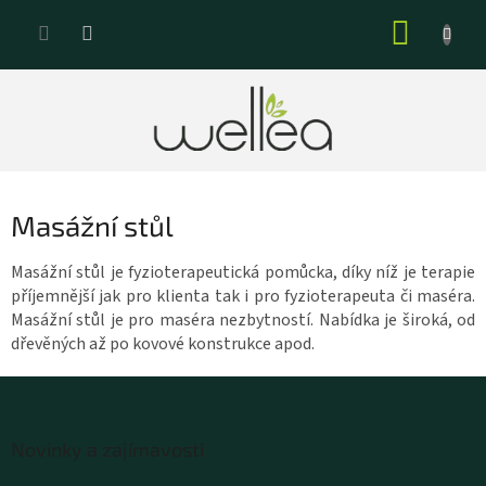
Přejít
NÁKUP
na
KOŠÍK
obsah
Masážní stůl
Masážní stůl je fyzioterapeutická pomůcka, díky níž je terapie
příjemnější jak pro klienta tak i pro fyzioterapeuta či maséra.
Masážní stůl je pro maséra nezbytností. Nabídka je široká, od
dřevěných až po kovové konstrukce apod.
Z
á
Novinky a zajímavosti
p