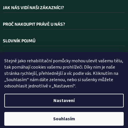
JAK NÁS VIDÍ NAŠI ZÁKAZNÍCI?
PROČ NAKOUPIT PRÁVĚ U NÁS?
SLOVNÍK POJMŮ
Stejně jako rehabilitační pomůcky mohou ulevit vašemu tělu,
Kontakt
tak pomáhají cookies vašemu prohlížeči. Díky nim je naše
stránka rychlejší, přehlednější a víc podle vás. Kliknutím na
INFO
@
WELLEA.CZ
„Souhlasím“ nám dáte zelenou, nebo si sušenky můžete
odsouhlasit jednotlivě v „Nastavení“.
800 200 900
602 112 602
Nastavení
Vytvořil Shoptet
Souhlasím