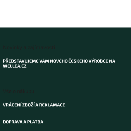
Z
á
Novinky a zajímavosti
p
a
PŘEDSTAVUJEME VÁM NOVÉHO ČESKÉHO VÝROBCE NA
t
WELLEA.CZ
í
Vše o nákupu
VRÁCENÍ ZBOŽÍ A REKLAMACE
DOPRAVA A PLATBA