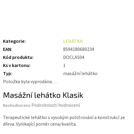
Kategorie
:
LEHÁTKA
EAN
:
8594180680234
Kód produktu
:
DOCLAS04
Ks v kartonu
:
1
Typ
:
masážní lehátko
Položka byla vyprodána…
Masážní lehátko Klasik
Průměrné
Podrobnosti hodnocení
Neohodnoceno
hodnocení
produktu
Terapeutické lehátko s vysokým polstrování a konstrukcí ze
je
dřeva. Vynikající poměr cena/kvalita.
0,0
z 5