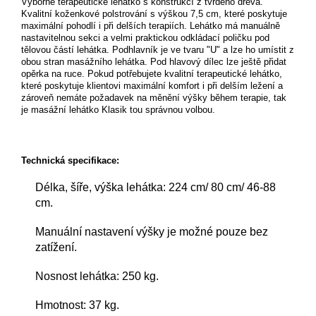
Výborné terapeutické lehátko s konstrukcí z tvrdého dřeva.
Kvalitní koženkové polstrování s výškou 7,5 cm, které poskytuje
maximální pohodlí i při delších terapiích. Lehátko má manuálně
nastavitelnou sekci a velmi praktickou odkládací poličku pod
tělovou částí lehátka. Podhlavník je ve tvaru "U" a lze ho umístit z
obou stran masážního lehátka. Pod hlavový dílec lze ještě přidat
opěrka na ruce. Pokud potřebujete kvalitní terapeutické lehátko,
které poskytuje klientovi maximální komfort i při delším ležení a
zároveň nemáte požadavek na měnění výšky během terapie, tak
je masážní lehátko Klasik tou správnou volbou.
Technická specifikace:
Délka, šíře, výška lehátka: 224 cm/ 80 cm/ 46-88
cm.
Manuální nastavení výšky je možné pouze bez
zatížení.
Nosnost lehátka: 250 kg.
Hmotnost: 37 kg.