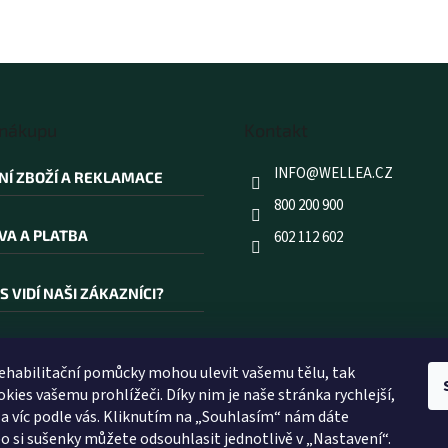
 nákupu
Kontakt
INFO
@
WELLEA.CZ
NÍ ZBOŽÍ A REKLAMACE
800 200 900
VA A PLATBA
602 112 602
S VIDÍ NAŠI ZÁKAZNÍCI?
AKOUPIT PRÁVĚ U NÁS?
rehabilitační pomůcky mohou ulevit vašemu tělu, tak
kies vašemu prohlížeči. Díky nim je naše stránka rychlejší,
ÍK POJMŮ
 a víc podle vás. Kliknutím na „Souhlasím“ nám dáte
o si sušenky můžete odsouhlasit jednotlivě v „Nastavení“.