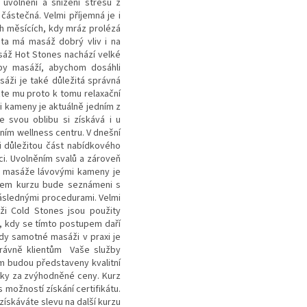
 uvolnění a snížení stresu z
ástečná. Velmi příjemná je i
ích měsících, kdy mráz prolézá
ta má masáž dobrý vliv i na
asáž Hot Stones nachází velké
py masáží, abychom dosáhli
áži je také důležitá správná
ťte mu proto k tomu relaxační
i kameny je aktuálně jedním z
 svou oblibu si získává i u
ním wellness centru. V dnešní
i důležitou část nabídkového
ci. Uvolněním svalů a zároveň
z masáže lávovými kameny je
ěhem kurzu bude seznámeni s
následnými procedurami. Velmi
i Cold Stones jsou použity
 kdy se tímto postupem daří
kdy samotné masáži v praxi je
rávně klientům Vaše služby
m budou představeny kvalitní
ky za zvýhodněné ceny. Kurz
ožností získání certifikátu.
ískáváte slevu na další kurzu