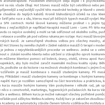
ení aromaterapeuté. Působením éterických olejů dojde i k psychickému
eré na nás všude číhají. Hot Stones masáž může být celotělová nebo jen č
příjemnější a nejčastější využití této masérské techniky je hlavně v zimn
e choulíme do teplých kabátů. Kromě blahodárných účinků na stav klien
 šetří jeho ruce a sílu, kterou musí při běžných typech masáží vyvíjet. M
h a SPA centrech. Horké lávové kameny můžeme prolínat i s jinými ty
ou z nejčastějších je například Havajská masáž Lomi – Lomi. Při této mas
ravdu co nejvíce uvolněný a mohl se tak odříznout od okolního světa, pus
á relaxace a uvidíte jak pod vašima rukama jen roztaje. Kurz masáž lávovým
rských kurzů. Je samozřejmě vhodnou volbou pro všechny maséry, ale
ž Hot Stones by neměla chybět v žádné nabídce masáží či terapií v moder
e jednou z nejvyhledávanějších procedur ve wellness. Jedná se o velm
nout o získání nového klienta nebo udržení si stávajícího oproti konkuren
em můžeme klientovi pomoci od bolesti, únavy, otoků, stresu apod. Kur
upinkách, aby bylo možné zaručit maximální možnou kvalitu výuky. B
áže, podíváte se do historie i na možnosti vhodných kombinací s jinými či 
ozšířením je masáž kombinace s masáží studenými kameny. Při masáž
y. Přikládání i masáž studenými kameny se kombinuje s horkými kameny,
 napětí. Kurz je rozdělen samozřejmě na část teoretickou a praktickou, 
m kurzu masáže horkými kameny Vám poskytneme i několik rad, jak sp
e něco o cenotvorbě, marketingu, hygienických požadavcích. Na kurzu Vá
sáže a wellness. Během kurzu je možné nakoupit všechny potřebné pomůc
ořádán pod záškytou Wellea Academy. Každý kurz je zakončen zkouškou s m
a Academy se automaticky stáváte členem tohoto vzdělávacího institutu a z