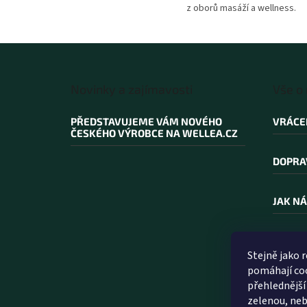
z oborů masáží a wellness.
Z
á
Novinky a zajímavosti
Vše o
p
a
PŘEDSTAVUJEME VÁM NOVÉHO
VRÁCE
t
ČESKÉHO VÝROBCE NA WELLEA.CZ
í
DOPRA
JAK NÁ
PROČ N
Stejně jako 
pomáhají coo
SLOVN
přehlednější
zelenou, neb