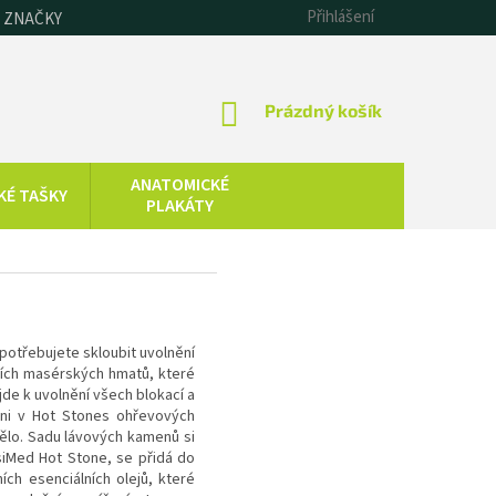
Přihlášení
 ZNAČKY
NÁKUPNÍ
Prázdný košík
KOŠÍK
ANATOMICKÉ
KÉ TAŠKY
PLAKÁTY
CHLADOVÁ
SAUNOVÁNÍ
TERAPIE
KOLOIDNÍ
ZDRAVOTNICKÁ
STŘÍBRO,
TECHNIKA
potřebujete skloubit uvolnění
ZLATO, ZINEK
ních masérských hmatů, které
jde k uvolnění všech blokací a
ázni v Hot Stones ohřevových
 tělo. Sadu lávových kamenů si
siMed Hot Stone, se přidá do
ch esenciálních olejů, které