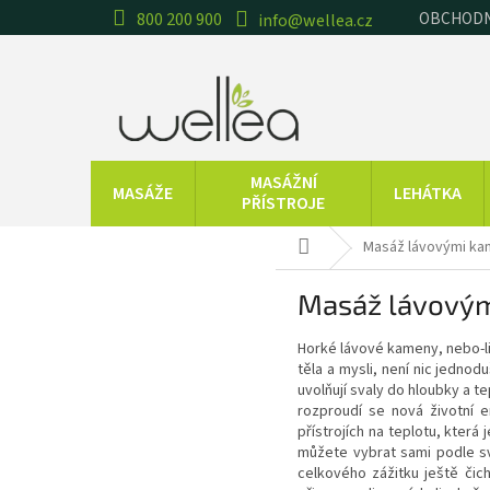
Přejít
OBCHODN
800 200 900
info@wellea.cz
na
obsah
MASÁŽNÍ
MASÁŽE
LEHÁTKA
PŘÍSTROJE
TRÉNINKOVÉ
CVIČEBNÍ
Masáž lávovými kam
T
Domů
POMŮCKY
POMŮCKY
Masáž lávovým
ESENCIÁLNÍ
BALNEOTERAPIE
OLEJE
Horké lávové kameny, nebo-li
těla a mysli, není nic jedn
Značky
uvolňují svaly do hloubky a t
rozproudí se nová životní e
přístrojích na teplotu, která
můžete vybrat sami podle sv
celkového zážitku ještě čic