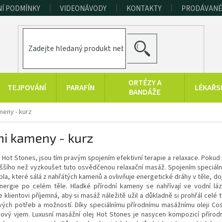
Í PODMÍNKY
VIDEONÁVODY
KONTAKTY
PRODÁVANÉ
HLEDAT
ORTÉZY A
TEJPOVÁNÍ
PARAFÍN
LÉKAŘS
BANDÁŽE
eny - kurz
ERAPEUTICKÉ
SPORT A
RAŠELINOVÉ
POMŮCKY
FITNESS
VÝROBKY
i kameny - kurz
HYGIENA A
KONOPNÉ
PRODUKTY Z
DOPLŇKY
PRODUKTY
MRTVÉHO MOŘE
 Hot Stones, jsou tím pravým spojením efektivní terapie a relaxace. Pokud 
oduššího než vyzkoušet tuto osvědčenou relaxační masáž. Spojením speciál
epla, které sálá z nahřátých kamenů a ovlivňuje energetické dráhy v těle, do
nergie po celém těle. Hladké přírodní kameny se nahřívají ve vodní l
 je klientovi příjemná, aby si masáž náležitě užil a důkladně si prohřál celé
ých potřeb a možností. Díky speciálnímu přírodnímu masážnímu oleji Co
hový vjem. Luxusní masážní olej Hot Stones je nasycen kompozicí přírodní