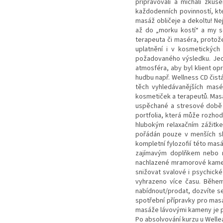
připravovali a míchali zkuš
každodenních povinností, kt
masáž obličeje a dekoltu! Nej
až do „morku kostí“ a my s
terapeuta či maséra, protože
uplatnění i v kosmetickýc
požadovaného výsledku. Jedn
atmosféra, aby byl klient op
hudbu např. Wellness CD čist
těch vyhledávanějších masé
kosmetiček a terapeutů. Masá
uspěchané a stresové době j
portfolia, která může rozhod
hlubokým relaxačním zážitk
pořádán pouze v menších sk
kompletní fylozofií této mas
zajímavým doplňkem nebo r
nachlazené mramorové kamen
snižovat svalové i psychické
vyhrazeno více času. Běhe
nabídnout/prodat, dozvíte s
spotřební přípravky pro ma
masáže lávovými kameny je p
Po absolvování kurzu u Welle