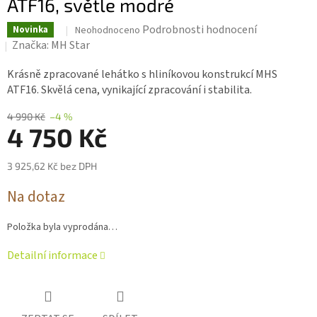
ATF16, světle modré
Průměrné
Podrobnosti hodnocení
Novinka
Neohodnoceno
hodnocení
Značka:
MH Star
produktu
je
Krásně zpracované lehátko s hliníkovou konstrukcí MHS
0,0
ATF16. Skvělá cena, vynikající zpracování i stabilita.
z 5
hvězdiček.
4 990 Kč
–4 %
4 750 Kč
3 925,62 Kč bez DPH
Měrná
Na dotaz
cena:
Položka byla vyprodána…
Detailní informace