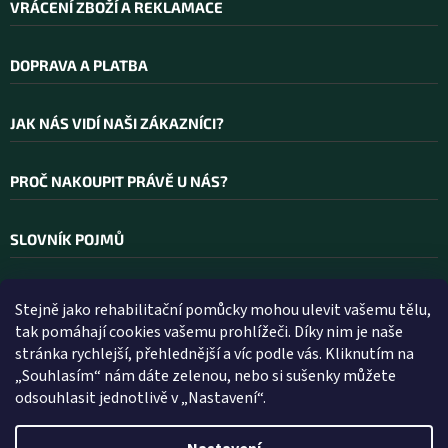
VRÁCENÍ ZBOŽÍ A REKLAMACE
DOPRAVA A PLATBA
JAK NÁS VIDÍ NAŠI ZÁKAZNÍCI?
PROČ NAKOUPIT PRÁVĚ U NÁS?
SLOVNÍK POJMŮ
Stejně jako rehabilitační pomůcky mohou ulevit vašemu tělu,
Kontakt
tak pomáhají cookies vašemu prohlížeči. Díky nim je naše
stránka rychlejší, přehlednější a víc podle vás. Kliknutím na
INFO
@
WELLEA.CZ
„Souhlasím“ nám dáte zelenou, nebo si sušenky můžete
odsouhlasit jednotlivě v „Nastavení“.
800 200 900
602 112 602