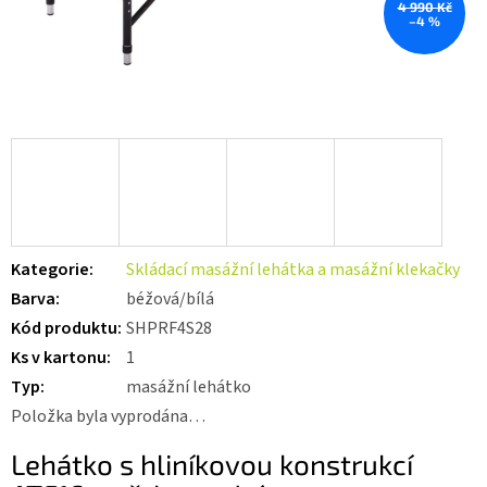
4 990 Kč
–4 %
Kategorie
:
Skládací masážní lehátka a masážní klekačky
Barva
:
béžová/bílá
Kód produktu
:
SHPRF4S28
Ks v kartonu
:
1
Typ
:
masážní lehátko
Položka byla vyprodána…
Lehátko s hliníkovou konstrukcí