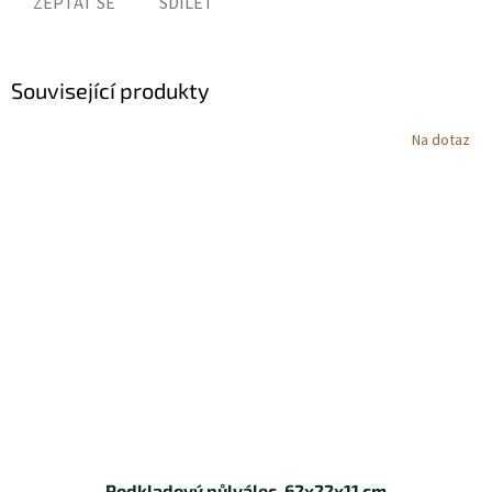
ZEPTAT SE
SDÍLET
Související produkty
Na dotaz
Podkladový půlválec, 62x22x11 cm