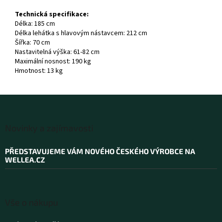
Technická specifikace:
Délka: 185 cm
Délka lehátka s hlavovým nástavcem: 212 cm
Šířka: 70 cm
Nastavitelná výška: 61-82 cm
Maximální nosnost: 190 kg
Hmotnost: 13 kg
Z
á
Novinky a zajímavosti
p
a
PŘEDSTAVUJEME VÁM NOVÉHO ČESKÉHO VÝROBCE NA
t
WELLEA.CZ
í
Vše o nákupu