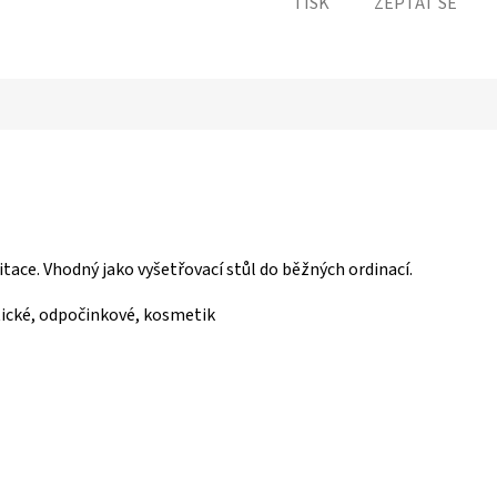
TISK
ZEPTAT SE
itace. Vhodný jako vyšetřovací stůl do běžných ordinací.
tické, odpočinkové, kosmetik