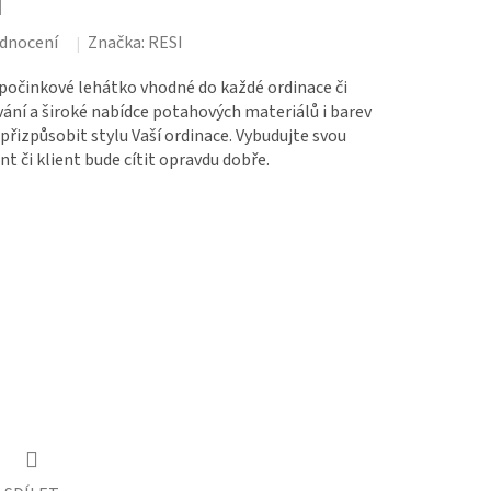
1
dnocení
Značka:
RESI
dpočinkové lehátko vhodné do každé ordinace či
vání a široké nabídce potahových materiálů i barev
přizpůsobit stylu Vaší ordinace. Vybudujte svou
nt či klient bude cítit opravdu dobře.