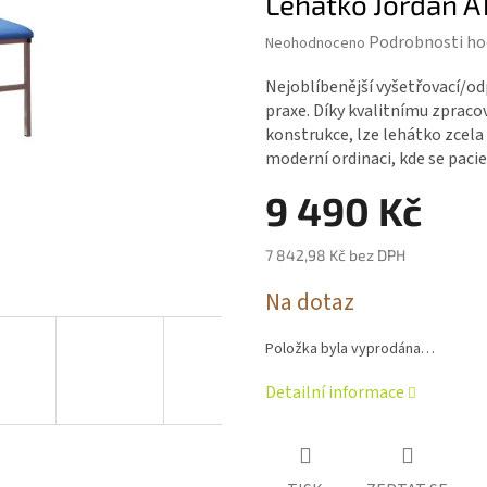
Lehátko Jordan A
Průměrné
Podrobnosti ho
Neohodnoceno
hodnocení
produktu
Nejoblíbenější vyšetřovací/o
je
praxe. Díky kvalitnímu zpraco
0,0
konstrukce, lze lehátko zcela 
z 5
moderní ordinaci, kde se pacie
hvězdiček.
9 490 Kč
7 842,98 Kč bez DPH
Měrná
Na dotaz
cena:
Položka byla vyprodána…
Detailní informace