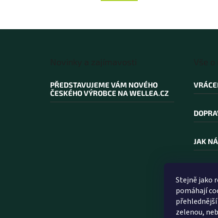
Z
á
Novinky a zajímavosti
Vše o
p
a
PŘEDSTAVUJEME VÁM NOVÉHO
VRÁCE
t
ČESKÉHO VÝROBCE NA WELLEA.CZ
í
DOPRA
JAK NÁ
PROČ N
Stejně jako 
pomáhají coo
SLOVN
přehlednější
zelenou, neb