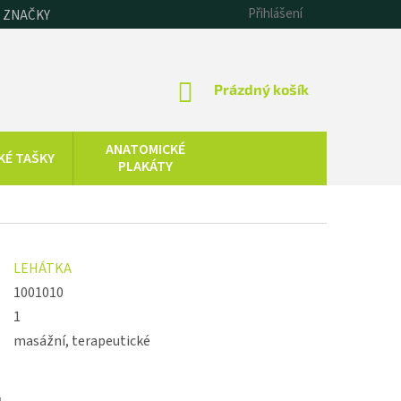
Přihlášení
 ZNAČKY
NÁKUPNÍ
Prázdný košík
KOŠÍK
ANATOMICKÉ
KÉ TAŠKY
PLAKÁTY
CHLADOVÁ
SAUNOVÁNÍ
TERAPIE
KOLOIDNÍ
ZDRAVOTNICKÁ
LEHÁTKA
STŘÍBRO,
TECHNIKA
ZLATO, ZINEK
1001010
1
masážní, terapeutické