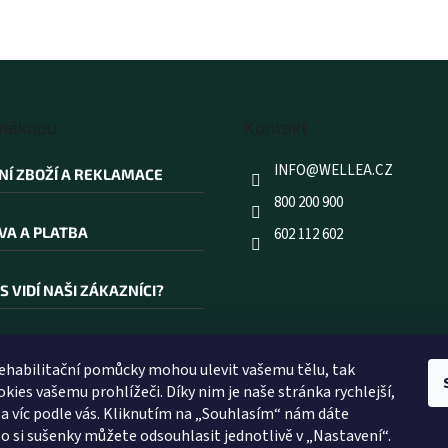
 nákupu
Kontakt
INFO
@
WELLEA.CZ
NÍ ZBOŽÍ A REKLAMACE
800 200 900
VA A PLATBA
602 112 602
S VIDÍ NAŠI ZÁKAZNÍCI?
AKOUPIT PRÁVĚ U NÁS?
rehabilitační pomůcky mohou ulevit vašemu tělu, tak
kies vašemu prohlížeči. Díky nim je naše stránka rychlejší,
ÍK POJMŮ
 a víc podle vás. Kliknutím na „Souhlasím“ nám dáte
o si sušenky můžete odsouhlasit jednotlivě v „Nastavení“.